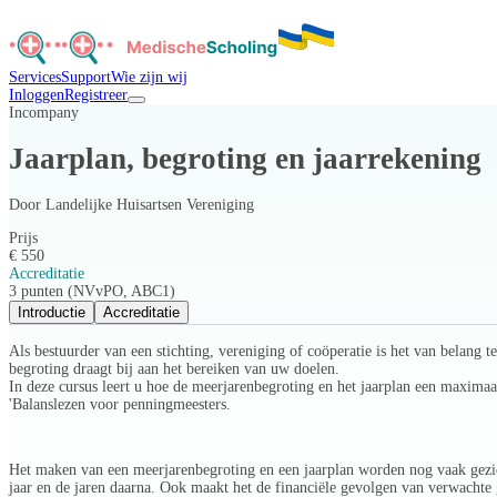
Services
Support
Wie zijn wij
Inloggen
Registreer
Incompany
Jaarplan, begroting en jaarrekening
Door
Landelijke Huisartsen Vereniging
Prijs
€ 550
Accreditatie
3 punten (NVvPO, ABC1)
Introductie
Accreditatie
Als bestuurder van een stichting, vereniging of coöperatie is het van belan
begroting draagt bij aan het bereiken van uw doelen.
In deze cursus leert u hoe de meerjarenbegroting en het jaarplan een maxima
'Balanslezen voor penningmeesters.
Het maken van een meerjarenbegroting en een jaarplan worden nog vaak gezien
jaar en de jaren daarna. Ook maakt het de financiële gevolgen van verwachte 