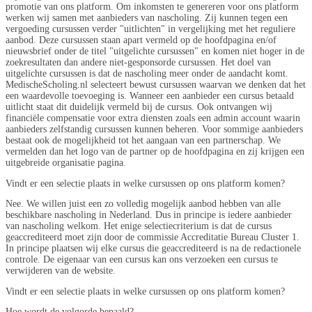
promotie van ons platform. Om inkomsten te genereren voor ons platform
werken wij samen met aanbieders van nascholing. Zij kunnen tegen een
vergoeding cursussen verder "uitlichten" in vergelijking met het reguliere
aanbod. Deze cursussen staan apart vermeld op de hoofdpagina en/of
nieuwsbrief onder de titel "uitgelichte cursussen" en komen niet hoger in de
zoekresultaten dan andere niet-gesponsorde cursussen. Het doel van
uitgelichte cursussen is dat de nascholing meer onder de aandacht komt.
MedischeScholing.nl selecteert bewust cursussen waarvan we denken dat het
een waardevolle toevoeging is. Wanneer een aanbieder een cursus betaald
uitlicht staat dit duidelijk vermeld bij de cursus. Ook ontvangen wij
financiële compensatie voor extra diensten zoals een admin account waarin
aanbieders zelfstandig cursussen kunnen beheren. Voor sommige aanbieders
bestaat ook de mogelijkheid tot het aangaan van een partnerschap. We
vermelden dan het logo van de partner op de hoofdpagina en zij krijgen een
uitgebreide organisatie pagina.
Vindt er een selectie plaats in welke cursussen op ons platform komen?
Nee. We willen juist een zo volledig mogelijk aanbod hebben van alle
beschikbare nascholing in Nederland. Dus in principe is iedere aanbieder
van nascholing welkom. Het enige selectiecriterium is dat de cursus
geaccrediteerd moet zijn door de commissie Accreditatie Bureau Cluster 1.
In principe plaatsen wij elke cursus die geaccrediteerd is na de redactionele
controle. De eigenaar van een cursus kan ons verzoeken een cursus te
verwijderen van de website.
Vindt er een selectie plaats in welke cursussen op ons platform komen?
Hoe wordt de volgorde bepaald?