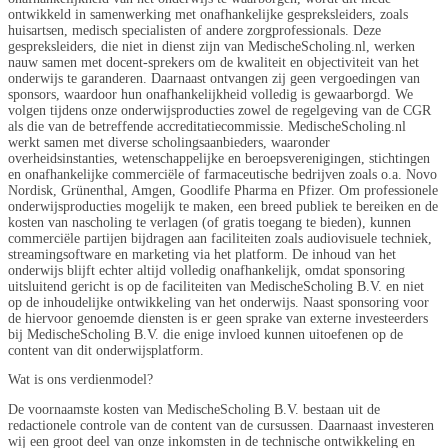
ontwikkeld in samenwerking met onafhankelijke gespreksleiders, zoals
huisartsen, medisch specialisten of andere zorgprofessionals. Deze
gespreksleiders, die niet in dienst zijn van MedischeScholing.nl, werken
nauw samen met docent-sprekers om de kwaliteit en objectiviteit van het
onderwijs te garanderen. Daarnaast ontvangen zij geen vergoedingen van
sponsors, waardoor hun onafhankelijkheid volledig is gewaarborgd. We
volgen tijdens onze onderwijsproducties zowel de regelgeving van de CGR
als die van de betreffende accreditatiecommissie. MedischeScholing.nl
werkt samen met diverse scholingsaanbieders, waaronder
overheidsinstanties, wetenschappelijke en beroepsverenigingen, stichtingen
en onafhankelijke commerciële of farmaceutische bedrijven zoals o.a. Novo
Nordisk, Grünenthal, Amgen, Goodlife Pharma en Pfizer. Om professionele
onderwijsproducties mogelijk te maken, een breed publiek te bereiken en de
kosten van nascholing te verlagen (of gratis toegang te bieden), kunnen
commerciële partijen bijdragen aan faciliteiten zoals audiovisuele techniek,
streamingsoftware en marketing via het platform. De inhoud van het
onderwijs blijft echter altijd volledig onafhankelijk, omdat sponsoring
uitsluitend gericht is op de faciliteiten van MedischeScholing B.V. en niet
op de inhoudelijke ontwikkeling van het onderwijs. Naast sponsoring voor
de hiervoor genoemde diensten is er geen sprake van externe investeerders
bij MedischeScholing B.V. die enige invloed kunnen uitoefenen op de
content van dit onderwijsplatform.
Wat is ons verdienmodel?
De voornaamste kosten van MedischeScholing B.V. bestaan uit de
redactionele controle van de content van de cursussen. Daarnaast investeren
wij een groot deel van onze inkomsten in de technische ontwikkeling en