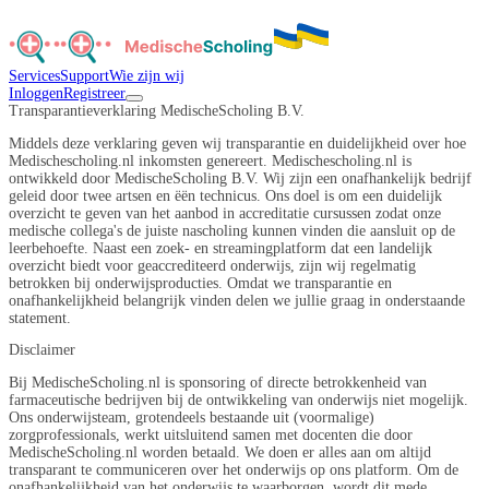
Services
Support
Wie zijn wij
Inloggen
Registreer
Transparantieverklaring MedischeScholing B.V.
Middels deze verklaring geven wij transparantie en duidelijkheid over hoe
Medischescholing.nl inkomsten genereert. Medischescholing.nl is
ontwikkeld door MedischeScholing B.V. Wij zijn een onafhankelijk bedrijf
geleid door twee artsen en ëën technicus. Ons doel is om een duidelijk
overzicht te geven van het aanbod in accreditatie cursussen zodat onze
medische collega's de juiste nascholing kunnen vinden die aansluit op de
leerbehoefte. Naast een zoek- en streamingplatform dat een landelijk
overzicht biedt voor geaccrediteerd onderwijs, zijn wij regelmatig
betrokken bij onderwijsproducties. Omdat we transparantie en
onafhankelijkheid belangrijk vinden delen we jullie graag in onderstaande
statement.
Disclaimer
Bij MedischeScholing.nl is sponsoring of directe betrokkenheid van
farmaceutische bedrijven bij de ontwikkeling van onderwijs niet mogelijk.
Ons onderwijsteam, grotendeels bestaande uit (voormalige)
zorgprofessionals, werkt uitsluitend samen met docenten die door
MedischeScholing.nl worden betaald. We doen er alles aan om altijd
transparant te communiceren over het onderwijs op ons platform. Om de
onafhankelijkheid van het onderwijs te waarborgen, wordt dit mede