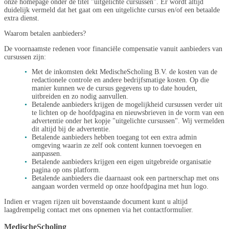
onze homepage onder de titel "uitgelichte cursussen". Er wordt altijd
duidelijk vermeld dat het gaat om een uitgelichte cursus en/of een betaalde
extra dienst.
Waarom betalen aanbieders?
De voornaamste redenen voor financiële compensatie vanuit aanbieders van
cursussen zijn:
Met de inkomsten dekt MedischeScholing B.V. de kosten van de
redactionele controle en andere bedrijfsmatige kosten. Op die
manier kunnen we de cursus gegevens up to date houden,
uitbreiden en zo nodig aanvullen.
Betalende aanbieders krijgen de mogelijkheid cursussen verder uit
te lichten op de hoofdpagina en nieuwsbrieven in de vorm van een
advertentie onder het kopje "uitgelichte cursussen". Wij vermelden
dit altijd bij de advertentie.
Betalende aanbieders hebben toegang tot een extra admin
omgeving waarin ze zelf ook content kunnen toevoegen en
aanpassen.
Betalende aanbieders krijgen een eigen uitgebreide organisatie
pagina op ons platform.
Betalende aanbieders die daarnaast ook een partnerschap met ons
aangaan worden vermeld op onze hoofdpagina met hun logo.
Indien er vragen rijzen uit bovenstaande document kunt u altijd
laagdrempelig contact met ons opnemen via het contactformulier.
MedischeScholing