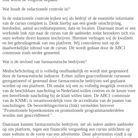
Wat houdt de redactionele controle in?
In de redactionele controle kijken wij als bedrijf of de essentiële informatie
van de cursus compleet is. Denk hierbij aan een goede omschrijving,
leerdoelen, aantal accreditatiepunten, data en locaties. Daarnaast moet er een
werkende link zijn naar de cursus van de aanbieder zodat bezoekers zich via
onze website direct kunnen inschrijven. Hiermee verhogen wij de kwaliteit
en het gebruiksgemak van ons platform. Wij controleren niet op de
daadwerkelijke inhoud van de cursus. Dit wordt gedaan door de ABC1
commissie zoals eerder genoemd.
Wat is de invloed van farmaceutische bedrijven?
MedischeScholing.nl is volledig onafhankelijk en wordt niet gesponsord
door de farmaceutische industrie. Echter zullen geaccrediteerde cursussen
georganiseerd of gesteund door farmaceutische bedrijven wel geplaatst
worden op ons platform. Dit omdat wij een zo volledig mogelijk overzicht
van de beschikbare nascholing in Nederland willen creëren en de keuze voor
een betreffende nascholing bij de klant willen laten. De ABC1 commissie
van de KNMG is verantwoordelijk voor de accreditatie van de punten van
nascholingen. De beoordelingscriteria (link) vermelden hierover
"Promotionele bijeenkomsten en promotionele programmaonderdelen
worden niet geaccrediteerd.".
Daarnaast kunnen farmaceutische bedrijven, net als iedere andere aanbieder
op ons platform, tegen een financiële vergoeding een cursus uitlichten op
onze website in de vorm van een advertentie. Deze advertenties vindt u op