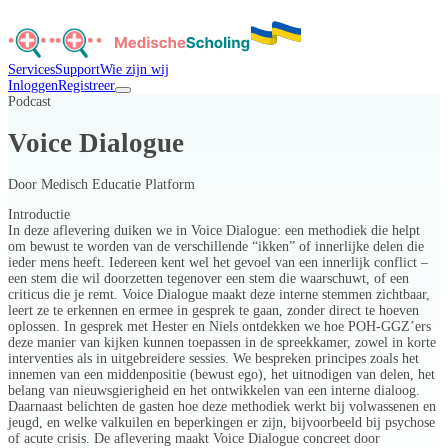
Services
Support
Wie zijn wij
Inloggen
Registreer
Podcast
Voice Dialogue
Door
Medisch Educatie Platform
Introductie
In deze aflevering duiken we in Voice Dialogue: een methodiek die helpt
om bewust te worden van de verschillende “ikken” of innerlijke delen die
ieder mens heeft. Iedereen kent wel het gevoel van een innerlijk conflict –
een stem die wil doorzetten tegenover een stem die waarschuwt, of een
criticus die je remt. Voice Dialogue maakt deze interne stemmen zichtbaar,
leert ze te erkennen en ermee in gesprek te gaan, zonder direct te hoeven
oplossen. In gesprek met Hester en Niels ontdekken we hoe POH-GGZ’ers
deze manier van kijken kunnen toepassen in de spreekkamer, zowel in korte
interventies als in uitgebreidere sessies. We bespreken principes zoals het
innemen van een middenpositie (bewust ego), het uitnodigen van delen, het
belang van nieuwsgierigheid en het ontwikkelen van een interne dialoog.
Daarnaast belichten de gasten hoe deze methodiek werkt bij volwassenen en
jeugd, en welke valkuilen en beperkingen er zijn, bijvoorbeeld bij psychose
of acute crisis. De aflevering maakt Voice Dialogue concreet door