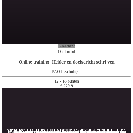
E-learning
On-demand
Online training: Helder en doelgericht schrijven
PAO Psychologie
12 - 18 punten
€ 229.9
Webinar: Somatisch onvoldoende
Cursus Psychische problemen bij
Onbegrepen gedrag bij kinderen
Cursus Neuropsychologische
Webinar: Handelingsgerichte
Cursus handelingsgerichte
Cursus Professioneel
Behandeling van