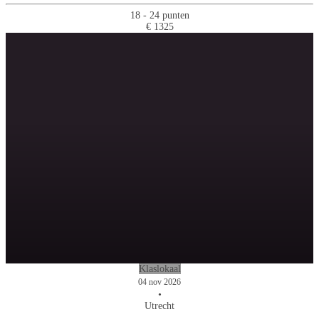
18 - 24 punten
€ 1325
Klaslokaal
04 nov 2026
•
Utrecht