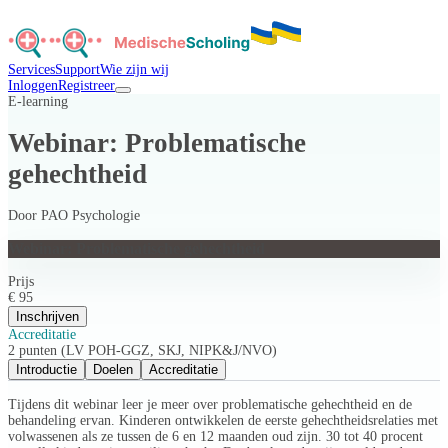
Services
Support
Wie zijn wij
Inloggen
Registreer
E-learning
Webinar: Problematische
gehechtheid
Door
PAO Psychologie
Webinar: Problematische gehechtheid
Prijs
€ 95
Inschrijven
Accreditatie
2 punten (LV POH-GGZ, SKJ, NIPK&J/NVO)
Introductie
Doelen
Accreditatie
Tijdens dit webinar leer je meer over problematische gehechtheid en de
behandeling ervan. Kinderen ontwikkelen de eerste gehechtheidsrelaties met
volwassenen als ze tussen de 6 en 12 maanden oud zijn. 30 tot 40 procent