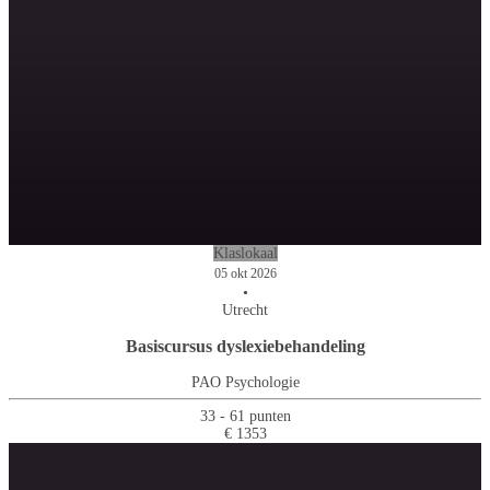
Klaslokaal
05 okt 2026
•
Utrecht
Basiscursus dyslexiebehandeling
PAO Psychologie
33 - 61 punten
€ 1353