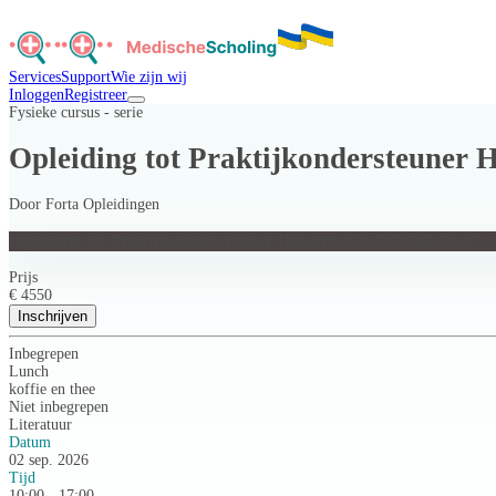
Services
Support
Wie zijn wij
Inloggen
Registreer
Fysieke cursus - serie
Opleiding tot Praktijkondersteune
Door
Forta Opleidingen
Opleiding tot Praktijkondersteuner Huisarts GGZ (POH-GGZ)
Prijs
€ 4550
Inschrijven
Inbegrepen
Lunch
koffie en thee
Niet inbegrepen
Literatuur
Datum
02 sep. 2026
Tijd
10:00 - 17:00