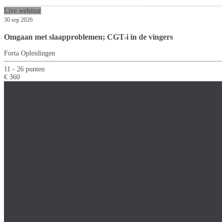
Live webinar
30 sep 2026
Omgaan met slaapproblemen; CGT-i in de vingers
Forta Opleidingen
11 - 26 punten
€ 360