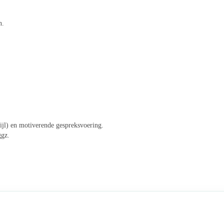
n.
ijl) en motiverende gespreksvoering.
ggz.