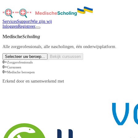
Services
Support
Wie zijn wij
Inloggen
Registreer
Medische
Scholing
Alle zorgprofessionals, alle nascholingen, één onderwijsplatform.
Selecteer uw beroep...
Bekijk cursussen
0
+
Zorgprofessionals
0
+
Cursussen
0
+
Medische beroepen
Erkend door en samenwerkend met