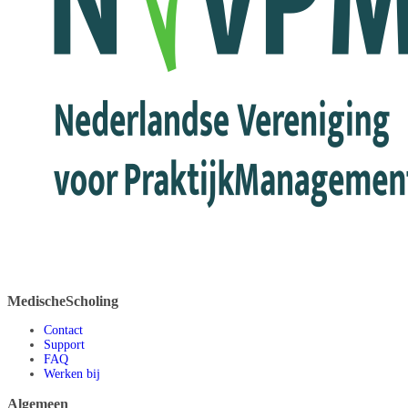
MedischeScholing
Contact
Support
FAQ
Werken bij
Algemeen