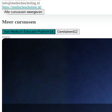
info@medischescholing.nl
https://medischescholing.nl/
Alle cursussen weergeven
Meer cursussen
Van Medisch Educatie Platform
14
Gerelateerd
12