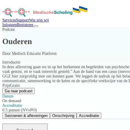
Services
Support
Wie zijn wij
Inloggen
Registreer
Podcast
Ouderen
Door
Medisch Educatie Platform
Introductie
In deze aflevering gaan we in op het herkennen en begeleiden van psychisch
vaak gemist, en te vaak onterecht gesteld.” Aan de hand van een casus (mev
GGZ hier zorgvuldig mee om kunnen gaan. We leggen de nadruk op het belang va
communicatie, samenwerking in de keten en de specifieke werkwijze van 
Prijs
Gratis
Ga naar podcast
Datum
On demand
Accreditatie
0.5 punten (NVvPO)
Seizoenen & afleveringen
Omschrijving
Accreditatie