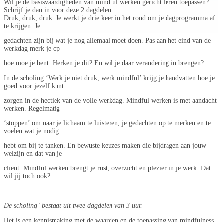
Wil je de basisvaardigheden van mindful werken gericht leren toepassen?
Schrijf je dan in voor deze 2 dagdelen.
Druk, druk, druk. Je werkt je drie keer in het rond om je dagprogramma af
te krijgen. Je
gedachten zijn bij wat je nog allemaal moet doen. Pas aan het eind van de
werkdag merk je op
hoe moe je bent. Herken je dit? En wil je daar verandering in brengen?
In de scholing ‘Werk je niet druk, werk mindful’ krijg je handvatten hoe je
goed voor jezelf kunt
zorgen in de hectiek van de volle werkdag. Mindful werken is met aandacht
werken. Regelmatig
‘stoppen’ om naar je lichaam te luisteren, je gedachten op te merken en te
voelen wat je nodig
hebt om bij te tanken. En bewuste keuzes maken die bijdragen aan jouw
welzijn en dat van je
cliënt. Mindful werken brengt je rust, overzicht en plezier in je werk. Dat
wil jij toch ook?
De scholing` bestaat uit twee dagdelen van 3 uur.
Het is een kennismaking met de waarden en de toepassing van mindfulness