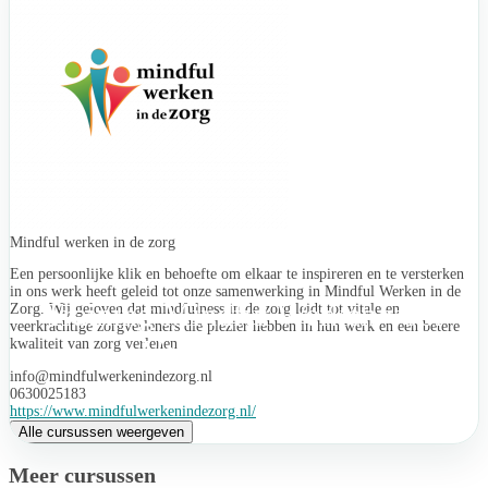
Mindful werken in de zorg
Een persoonlijke klik en behoefte om elkaar te inspireren en te versterken
in ons werk heeft geleid tot onze samenwerking in Mindful Werken in de
Training Mindful Werken voor
Zorg. Wij geloven dat mindfulness in de zorg leidt tot vitale en
veerkrachtige zorgverleners die plezier hebben in hun werk en een betere
Verloskundigen
kwaliteit van zorg verlenen.
info@mindfulwerkenindezorg.nl
0630025183
https://www.mindfulwerkenindezorg.nl/
Alle cursussen weergeven
Meer cursussen