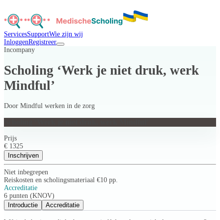
Services
Support
Wie zijn wij
Inloggen
Registreer
Incompany
Scholing ‘Werk je niet druk, werk
Mindful’
Door
Mindful werken in de zorg
Scholing ‘Werk je niet druk, werk Mindful’
Prijs
€ 1325
Inschrijven
Niet inbegrepen
Reiskosten en scholingsmateriaal €10 pp.
Accreditatie
6 punten (KNOV)
Introductie
Accreditatie