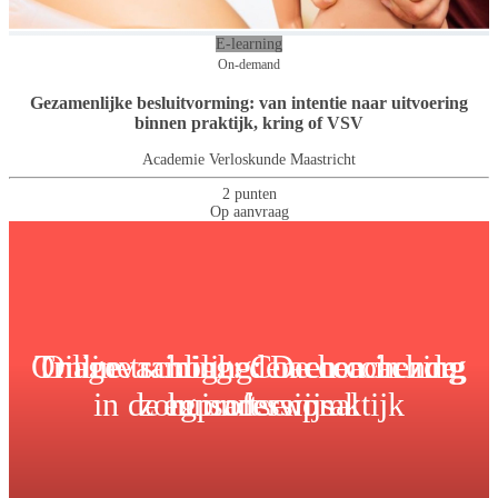
E-learning
On-demand
Gezamenlijke besluitvorming: van intentie naar uitvoering
binnen praktijk, kring of VSV
Academie Verloskunde Maastricht
2 punten
Op aanvraag
Online training: Coachen in zorg
Triagevaardigheden en coaching
Online scholing: De coachende
in de huisartsenpraktijk
zorgprofessional
en onderwijs