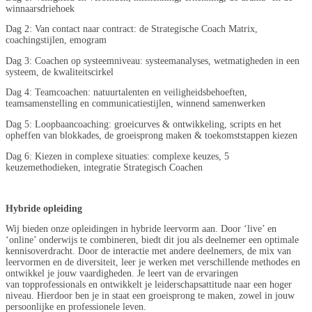
winnaarsdriehoek
Dag 2: Van contact naar contract: de Strategische Coach Matrix,
coachingstijlen, emogram
Dag 3: Coachen op systeemniveau: systeemanalyses, wetmatigheden in een
systeem, de kwaliteitscirkel
Dag 4: Teamcoachen: natuurtalenten en veiligheidsbehoeften,
teamsamenstelling en communicatiestijlen, winnend
samenwerken
Dag 5: Loopbaancoaching: groeicurves & ontwikkeling, scripts en het
opheffen van blokkades, de groeisprong maken & toekomststappen kiezen
Dag 6: Kiezen in complexe situaties: complexe keuzes, 5
keuzemethodieken, integratie Strategisch Coachen
Hybride opleiding
Wij bieden onze opleidingen in hybride leervorm aan. Door ‘live’ en
‘online’ onderwijs te combineren, biedt dit jou als deelnemer een optimale
kennisoverdracht. Door de interactie met andere deelnemers, de mix van
leervormen en de diversiteit, leer je werken met verschillende methodes en
ontwikkel je jouw vaardigheden. Je leert van de ervaringen
van topprofessionals en ontwikkelt je leiderschapsattitude naar een hoger
niveau. Hierdoor ben je in staat een groeisprong te maken, zowel in jouw
persoonlijke en professionele leven.