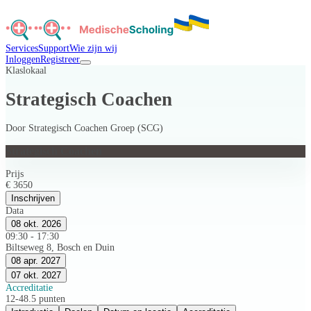
Services
Support
Wie zijn wij
Inloggen
Registreer
Klaslokaal
Strategisch Coachen
Door
Strategisch Coachen Groep (SCG)
Strategisch Coachen
Prijs
€ 3650
Inschrijven
Data
08 okt. 2026
09:30 - 17:30
Biltseweg 8, Bosch en Duin
08 apr. 2027
07 okt. 2027
Accreditatie
12-48.5 punten