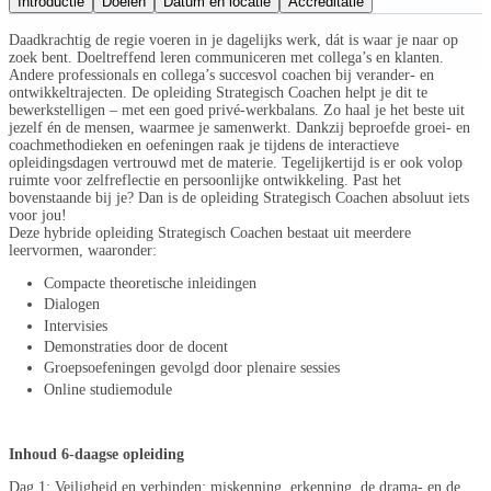
Introductie
Doelen
Datum en locatie
Accreditatie
Daadkrachtig de regie voeren in je dagelijks werk, dát is waar je naar op
zoek bent. Doeltreffend leren communiceren met collega’s en klanten.
Andere professionals en collega’s succesvol coachen bij verander- en
ontwikkeltrajecten. De opleiding Strategisch Coachen helpt je dit te
bewerkstelligen – met een goed privé-werkbalans. Zo haal je het beste uit
jezelf én de mensen, waarmee je samenwerkt. Dankzij beproefde groei- en
coachmethodieken en oefeningen raak je tijdens de interactieve
opleidingsdagen vertrouwd met de materie. Tegelijkertijd is er ook volop
ruimte voor zelfreflectie en persoonlijke ontwikkeling. Past het
bovenstaande bij je? Dan is de opleiding Strategisch Coachen absoluut iets
voor jou!
Deze hybride opleiding Strategisch Coachen bestaat uit meerdere
leervormen, waaronder:
Compacte theoretische inleidingen
Dialogen
Intervisies
Demonstraties door de docent
Groepsoefeningen gevolgd door plenaire sessies
Online studiemodule
Inhoud 6-daagse opleiding
Dag 1: Veiligheid en verbinden; miskenning, erkenning, de drama- en de