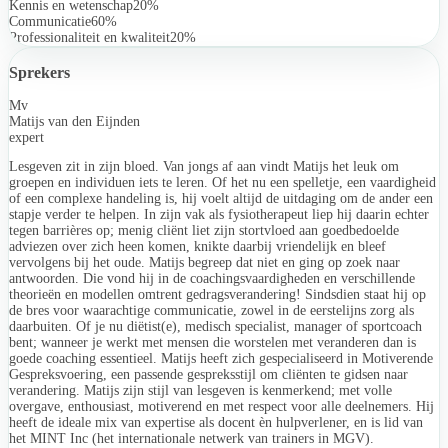
Kennis en wetenschap
20%
Communicatie
60%
Professionaliteit en kwaliteit
20%
Sprekers
Mv
Matijs van den Eijnden
expert
Lesgeven zit in zijn bloed. Van jongs af aan vindt Matijs het leuk om
groepen en individuen iets te leren. Of het nu een spelletje, een vaardigheid
of een complexe handeling is, hij voelt altijd de uitdaging om de ander een
stapje verder te helpen. In zijn vak als fysiotherapeut liep hij daarin echter
tegen barrières op; menig cliënt liet zijn stortvloed aan goedbedoelde
adviezen over zich heen komen, knikte daarbij vriendelijk en bleef
vervolgens bij het oude. Matijs begreep dat niet en ging op zoek naar
antwoorden. Die vond hij in de coachingsvaardigheden en verschillende
theorieën en modellen omtrent gedragsverandering! Sindsdien staat hij op
de bres voor waarachtige communicatie, zowel in de eerstelijns zorg als
daarbuiten. Of je nu diëtist(e), medisch specialist, manager of sportcoach
bent; wanneer je werkt met mensen die worstelen met veranderen dan is
goede coaching essentieel. Matijs heeft zich gespecialiseerd in Motiverende
Gespreksvoering, een passende gespreksstijl om cliënten te gidsen naar
verandering. Matijs zijn stijl van lesgeven is kenmerkend; met volle
overgave, enthousiast, motiverend en met respect voor alle deelnemers. Hij
heeft de ideale mix van expertise als docent èn hulpverlener, en is lid van
het MINT Inc (het internationale netwerk van trainers in MGV).