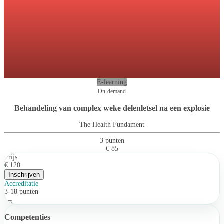
E-learning
On-demand
Behandeling van complex weke delenletsel na een explosie
The Health Fundament
3 punten
€ 85
Prijs
€ 120
Inschrijven
Accreditatie
3-18 punten
Competenties