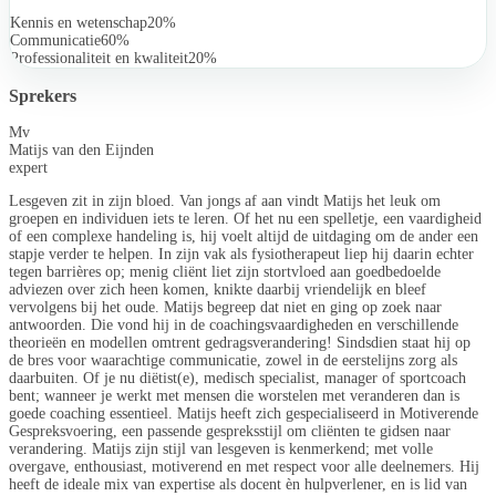
Kennis en wetenschap
20%
Communicatie
60%
Professionaliteit en kwaliteit
20%
Sprekers
Mv
Matijs van den Eijnden
expert
Lesgeven zit in zijn bloed. Van jongs af aan vindt Matijs het leuk om
groepen en individuen iets te leren. Of het nu een spelletje, een vaardigheid
of een complexe handeling is, hij voelt altijd de uitdaging om de ander een
stapje verder te helpen. In zijn vak als fysiotherapeut liep hij daarin echter
tegen barrières op; menig cliënt liet zijn stortvloed aan goedbedoelde
adviezen over zich heen komen, knikte daarbij vriendelijk en bleef
vervolgens bij het oude. Matijs begreep dat niet en ging op zoek naar
antwoorden. Die vond hij in de coachingsvaardigheden en verschillende
theorieën en modellen omtrent gedragsverandering! Sindsdien staat hij op
de bres voor waarachtige communicatie, zowel in de eerstelijns zorg als
daarbuiten. Of je nu diëtist(e), medisch specialist, manager of sportcoach
bent; wanneer je werkt met mensen die worstelen met veranderen dan is
goede coaching essentieel. Matijs heeft zich gespecialiseerd in Motiverende
Gespreksvoering, een passende gespreksstijl om cliënten te gidsen naar
verandering. Matijs zijn stijl van lesgeven is kenmerkend; met volle
overgave, enthousiast, motiverend en met respect voor alle deelnemers. Hij
heeft de ideale mix van expertise als docent èn hulpverlener, en is lid van