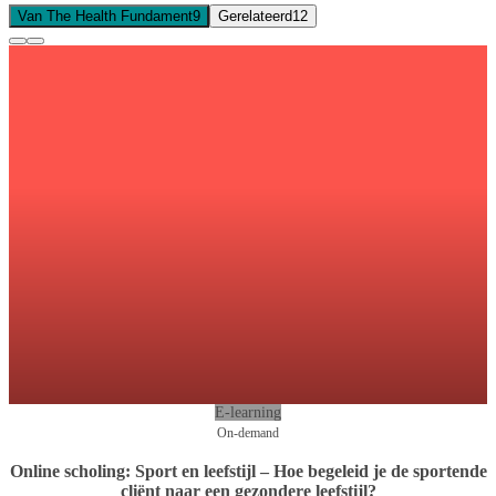
Van The Health Fundament
9
Gerelateerd
12
E-learning
On-demand
Online scholing: Sport en leefstijl – Hoe begeleid je de sportende
cliënt naar een gezondere leefstijl?