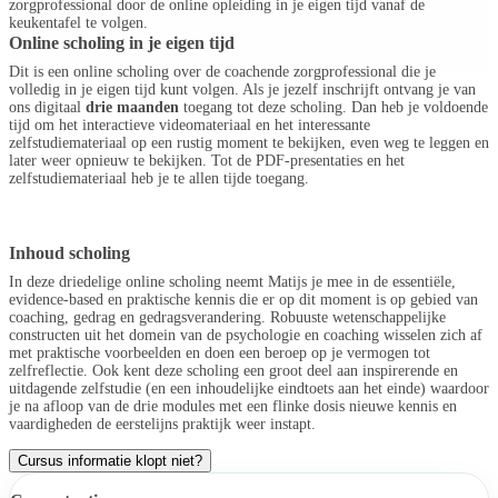
zorgprofessional door de online opleiding in je eigen tijd vanaf de
keukentafel te volgen.
Online scholing in je eigen tijd
Dit is een online scholing over de coachende zorgprofessional die je
volledig in je eigen tijd kunt volgen. Als je jezelf inschrijft ontvang je van
ons digitaal
drie maanden
toegang tot deze scholing. Dan heb je voldoende
tijd om het interactieve videomateriaal en het interessante
zelfstudiemateriaal op een rustig moment te bekijken, even weg te leggen en
later weer opnieuw te bekijken. Tot de PDF-presentaties en het
zelfstudiemateriaal heb je te allen tijde toegang.
Inhoud scholing
In deze driedelige online scholing neemt Matijs je mee in de essentiële,
evidence-based en praktische kennis die er op dit moment is op gebied van
coaching, gedrag en gedragsverandering. Robuuste wetenschappelijke
constructen uit het domein van de psychologie en coaching wisselen zich af
met praktische voorbeelden en doen een beroep op je vermogen tot
zelfreflectie. Ook kent deze scholing een groot deel aan inspirerende en
uitdagende zelfstudie (en een inhoudelijke eindtoets aan het einde) waardoor
je na afloop van de drie modules met een flinke dosis nieuwe kennis en
vaardigheden de eerstelijns praktijk weer instapt.
Cursus informatie klopt niet?