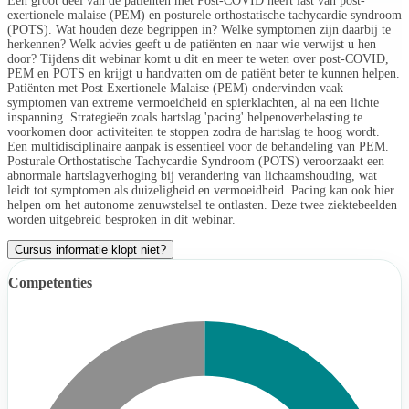
Een groot deel van de patiënten met Post-COVID heeft last van post-
exertionele malaise (PEM) en posturele orthostatische tachycardie syndroom
(POTS). Wat houden deze begrippen in? Welke symptomen zijn daarbij te
herkennen? Welk advies geeft u de patiënten en naar wie verwijst u hen
door? Tijdens dit webinar komt u dit en meer te weten over post-COVID,
PEM en POTS en krijgt u handvatten om de patiënt beter te kunnen helpen.
Patiënten met Post Exertionele Malaise (PEM) ondervinden vaak
symptomen van extreme vermoeidheid en spierklachten, al na een lichte
inspanning. Strategieën zoals hartslag 'pacing' helpenoverbelasting te
voorkomen door activiteiten te stoppen zodra de hartslag te hoog wordt.
Een multidisciplinaire aanpak is essentieel voor de behandeling van PEM.
Posturale Orthostatische Tachycardie Syndroom (POTS) veroorzaakt een
abnormale hartslagverhoging bij verandering van lichaamshouding, wat
leidt tot symptomen als duizeligheid en vermoeidheid. Pacing kan ook hier
helpen om het autonome zenuwstelsel te ontlasten. Deze twee ziektebeelden
worden uitgebreid besproken in dit webinar.
Cursus informatie klopt niet?
Competenties