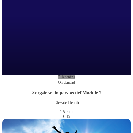
E-learning
On-demand
Zorgstelsel in perspectief Module 2
Elevate Health
1.5 punt
€ 49