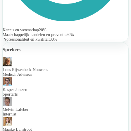
Kennis en wetenschap
20%
Maatschappelijk handelen en preventie
50%
Professionaliteit en kwaliteit
30%
Sprekers
Lous Rijssenbeek-Nouwens
Medisch Adviseur
Kasper Janssen
Sportarts
Melvin Lafeber
Internist
Maaike Lunstroot