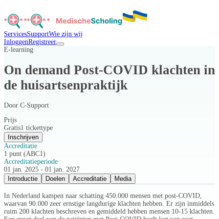
Services
Support
Wie zijn wij
Inloggen
Registreer
E-learning
On demand Post-COVID klachten in
de huisartsenpraktijk
Door
C-Support
Prijs
Gratis
1 tickettype
Inschrijven
Accreditatie
1 punt (ABC1)
Accreditatieperiode
01 jan. 2025 - 01 jan. 2027
Introductie
Doelen
Accreditatie
Media
In Nederland kampen naar schatting 450.000 mensen met post-COVID,
waarvan 90.000 zeer ernstige langdurige klachten hebben. Er zijn inmiddels
ruim 200 klachten beschreven en gemiddeld hebben mensen 10-15 klachten.