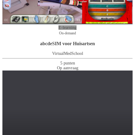
E-learning
On-demand
abcdeSIM voor Huisartsen
VirtualMedSchool
5 punten
Op aanvraag