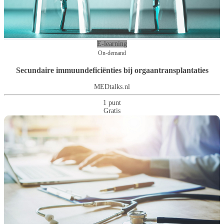
E-learning
On-demand
Secundaire immuundeficiënties bij orgaantransplantaties
MEDtalks.nl
1 punt
Gratis