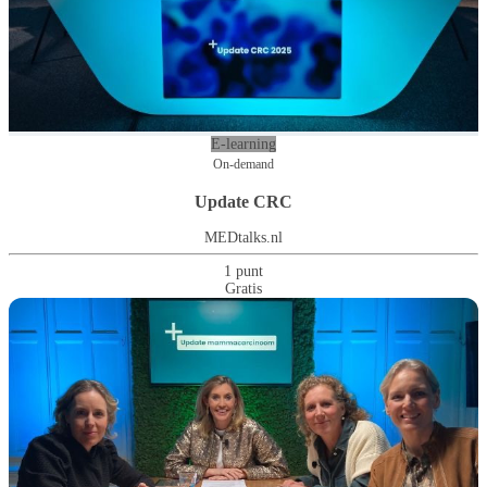
E-learning
On-demand
Update CRC
MEDtalks.nl
1 punt
Gratis