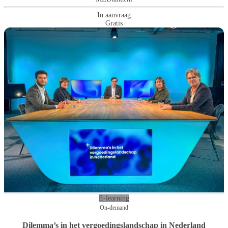
In aanvraag
Gratis
E-learning
On-demand
Dilemma’s in het vergoedingslandschap in Nederland