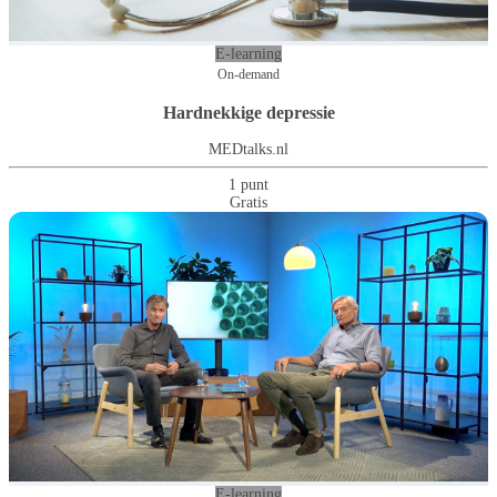
E-learning
On-demand
Hardnekkige depressie
MEDtalks.nl
1 punt
Gratis
E-learning