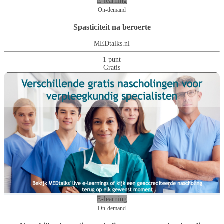
E-learning
On-demand
Spasticiteit na beroerte
MEDtalks.nl
1 punt
Gratis
E-learning
On-demand