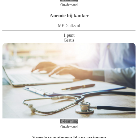
On-demand
Anemie bij kanker
MEDtalks.nl
1 punt
Gratis
E-learning
On-demand
Vroege symptomen blaascarcinoom