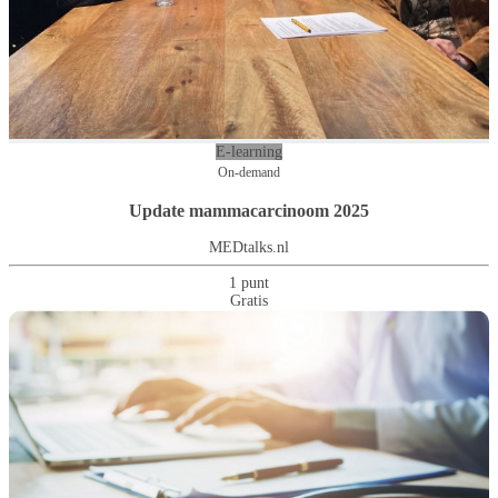
E-learning
On-demand
Update mammacarcinoom 2025
MEDtalks.nl
1 punt
Gratis