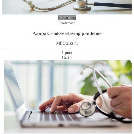
E-learning
On-demand
Aanpak rookverslaving pandemie
MEDtalks.nl
1 punt
Gratis