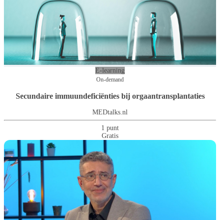
E-learning
On-demand
Secundaire immuundeficiënties bij orgaantransplantaties
MEDtalks.nl
1 punt
Gratis