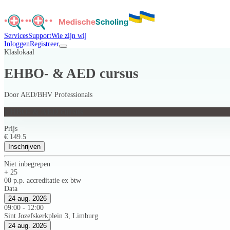
Services
Support
Wie zijn wij
Inloggen
Registreer
Klaslokaal
EHBO- & AED cursus
Door
AED/BHV Professionals
EHBO- & AED cursus
Prijs
€ 149.5
Inschrijven
Niet inbegrepen
+ 25
00 p.p. accreditatie ex btw
Data
24 aug. 2026
09:00 - 12:00
Sint Jozefskerkplein 3, Limburg
24 aug. 2026