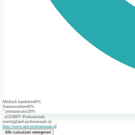
Medisch handelen
40%
Samenwerken
40%
Communicatie
20%
AED/BHV Professionals
martin@aed-professionals.nl
http://www.aed-professionals.nl
Alle cursussen weergeven