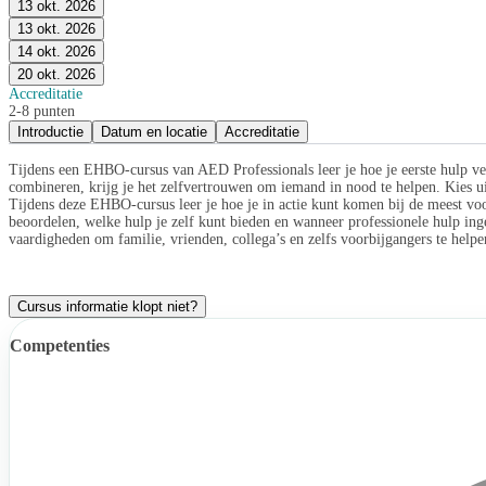
13 okt. 2026
13 okt. 2026
14 okt. 2026
20 okt. 2026
Accreditatie
2-8 punten
Introductie
Datum en locatie
Accreditatie
Tijdens een EHBO-cursus van AED Professionals leer je hoe je eerste hulp verl
combineren, krijg je het zelfvertrouwen om iemand in nood te helpen. Kies 
Tijdens deze EHBO-cursus leer je hoe je in actie kunt komen bij de meest vo
beoordelen, welke hulp je zelf kunt bieden en wanneer professionele hulp 
vaardigheden om familie, vrienden, collega’s en zelfs voorbijgangers te helpe
Cursus informatie klopt niet?
Competenties