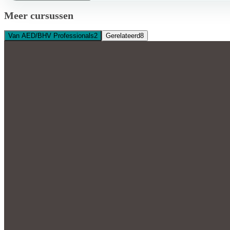
Meer cursussen
Van AED/BHV Professionals
2
Gerelateerd
8