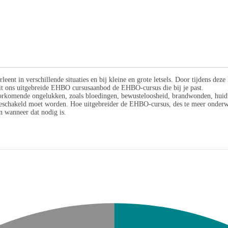
eent in verschillende situaties en bij kleine en grote letsels. Door tijdens d
uit ons uitgebreide EHBO cursusaanbod de EHBO-cursus die bij je past.
orkomende ongelukken, zoals bloedingen, bewusteloosheid, brandwonden, huidwon
ingeschakeld moet worden. Hoe uitgebreider de EHBO-cursus, des te meer onde
n wanneer dat nodig is.