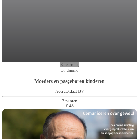
E-learning
On-demand
Moeders en pasgeboren kinderen
AccreDidact BV
3 punten
€ 48