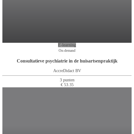
E-learning
On-demand
Consultatieve psychiatrie in de huisartsenpraktijk
AccreDidact BV
3 punten
€ 53.35