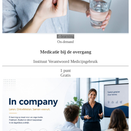
E-learning
On-demand
Medicatie bij de overgang
Instituut Verantwoord Medicijngebruik
1 punt
Gratis
Suïcide en suïcidaal gedrag in de
Consultatieve psychiatrie in de
Moeders en pasgeboren kinderen
Nascholing Obstipatie
huisartsenpraktijk
huisartsenpraktijk