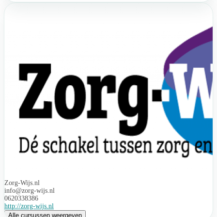
Zorg-Wijs.nl
info@zorg-wijs.nl
0620338386
http://zorg-wijs.nl
Alle cursussen weergeven