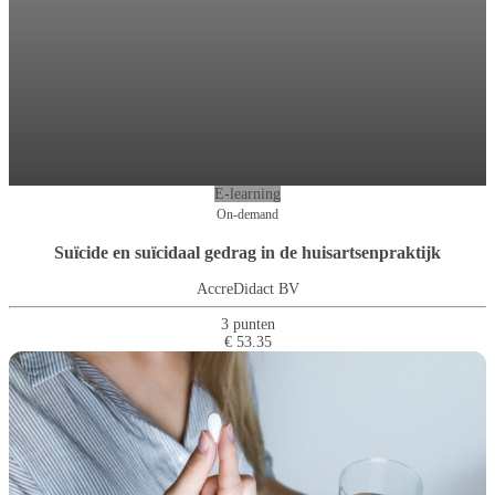
E-learning
On-demand
Suïcide en suïcidaal gedrag in de huisartsenpraktijk
AccreDidact BV
3 punten
€ 53.35