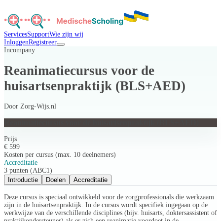
Services
Support
Wie zijn wij
Inloggen
Registreer
Incompany
Reanimatiecursus voor de
huisartsenpraktijk (BLS+AED)
Door
Zorg-Wijs.nl
Reanimatiecursus voor de huisartsenpraktijk (BLS+AED)
Prijs
€ 599
Kosten per cursus (max. 10 deelnemers)
Accreditatie
3 punten (ABC1)
Introductie
Doelen
Accreditatie
Deze cursus is speciaal ontwikkeld voor de zorgprofessionals die werkzaam
zijn in de huisartsenpraktijk. In de cursus wordt specifiek ingegaan op de
werkwijze van de verschillende disciplines (bijv. huisarts, doktersassistent of
praktijkondersteuner) als er zich een reanimatie voordoet in de