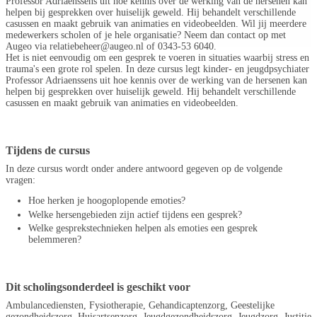
Professor Adriaenssens uit hoe kennis over de werking van de hersenen kan
helpen bij gesprekken over huiselijk geweld. Hij behandelt verschillende
casussen en maakt gebruik van animaties en videobeelden. Wil jij meerdere
medewerkers scholen of je hele organisatie? Neem dan contact op met
Augeo via relatiebeheer@augeo.nl of 0343-53 6040.
Het is niet eenvoudig om een gesprek te voeren in situaties waarbij stress en
trauma's een grote rol spelen. In deze cursus legt kinder- en jeugdpsychiater
Professor Adriaenssens uit hoe kennis over de werking van de hersenen kan
helpen bij gesprekken over huiselijk geweld. Hij behandelt verschillende
casussen en maakt gebruik van animaties en videobeelden.
Tijdens de cursus
In deze cursus wordt onder andere antwoord gegeven op de volgende
vragen:
Hoe herken je hoogoplopende emoties?
Welke hersengebieden zijn actief tijdens een gesprek?
Welke gesprekstechnieken helpen als emoties een gesprek
belemmeren?
Dit scholingsonderdeel is geschikt voor
Ambulancediensten, Fysiotherapie, Gehandicaptenzorg, Geestelijke
gezondheidszorg, Huisartsenzorg, Jeugdgezondheidszorg, Jeugdzorg, Justitie