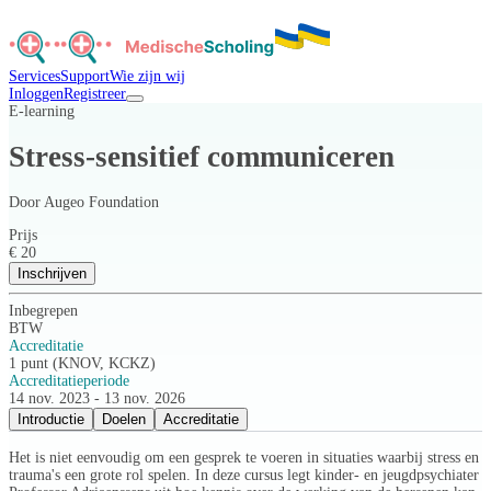
Services
Support
Wie zijn wij
Inloggen
Registreer
E-learning
Stress-sensitief communiceren
Door
Augeo Foundation
Prijs
€ 20
Inschrijven
Inbegrepen
BTW
Accreditatie
1 punt (KNOV, KCKZ)
Accreditatieperiode
14 nov. 2023 - 13 nov. 2026
Introductie
Doelen
Accreditatie
Het is niet eenvoudig om een gesprek te voeren in situaties waarbij stress en
trauma's een grote rol spelen. In deze cursus legt kinder- en jeugdpsychiater