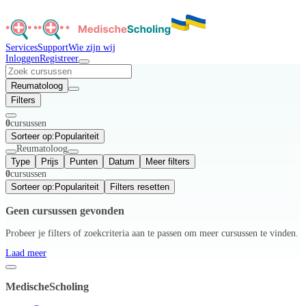
Services
Support
Wie zijn wij
Inloggen
Registreer
Reumatoloog
Filters
0
cursussen
Sorteer op:
Populariteit
Reumatoloog
Type
Prijs
Punten
Datum
Meer filters
0
cursussen
Sorteer op:
Populariteit
Filters resetten
Geen cursussen gevonden
Probeer je filters of zoekcriteria aan te passen om meer cursussen te vinden.
Laad meer
MedischeScholing