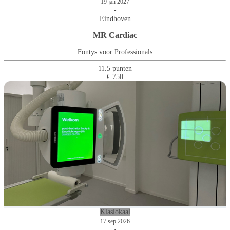
19 jan 2027
•
Eindhoven
MR Cardiac
Fontys voor Professionals
11.5 punten
€ 750
Klaslokaal
17 sep 2026