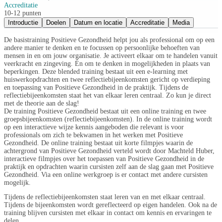
Accreditatie
10-12 punten
Introductie
Doelen
Datum en locatie
Accreditatie
Media
De basistraining Positieve Gezondheid helpt jou als professional om op een
andere manier te denken en te focussen op persoonlijke behoeften van
mensen in en om jouw organisatie. Je activeert elkaar om te handelen vanuit
veerkracht en zingeving. Én om te denken in mogelijkheden in plaats van
beperkingen. Deze blended training bestaat uit een e-learning met
huiswerkopdrachten en twee reflectiebijeenkomsten gericht op verdieping
en toepassing van Positieve Gezondheid in de praktijk. Tijdens de
reflectiebijeenkomsten staat het van elkaar leren centraal. Zo kun je direct
met de theorie aan de slag!
De training Positieve Gezondheid bestaat uit een online training en twee
groepsbijeenkomsten (reflectiebijeenkomsten). In de online training wordt
op een interactieve wijze kennis aangeboden die relevant is voor
professionals om zich te bekwamen in het werken met Positieve
Gezondheid. De online training bestaat uit korte filmpjes waarin de
achtergrond van Positieve Gezondheid verteld wordt door Machteld Huber,
interactieve filmpjes over het toepassen van Positieve Gezondheid in de
praktijk en opdrachten waarin cursisten zelf aan de slag gaan met Positieve
Gezondheid. Via een online werkgroep is er contact met andere cursisten
mogelijk.
Tijdens de reflectiebijeenkomsten staat leren van en met elkaar centraal.
Tijdens de bijeenkomsten wordt gereflecteerd op eigen handelen. Ook na de
training blijven cursisten met elkaar in contact om kennis en ervaringen te
delen.