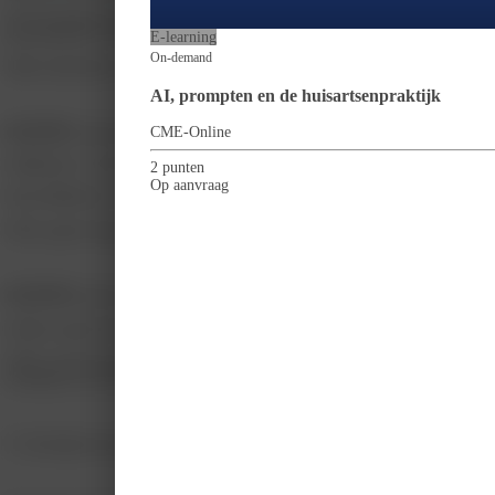
De reis naar het wintersportgebied is op eigen gelegenheid. Breuil­-Cervinia l
gewaardeerde Lyskamm hotel, Hotel Mignon en Chambre Monte Cervin in Breuil-­C
E-learning
On-demand
Meer informatie over het skigebied kunt u hier vinden:
https://skigebiedengid
AI, prompten en de huisartsenpraktijk
KOSTEN
, zijn standaard op basis van een
tweepersoonskamer en tweepersoo
CME-Online
WDH-lid: € 1.979,­ per deelnemende huisarts.
2 punten
Op aanvraag
Niet WDH-lid: € 2.199, per deelnemende huisarts.
Wilt u geen tweepersoonskamer, dan komt er een 1-persoonskamer toeslag bij
KOSTEN
op basis van een
eenpersoonskamer
en beschikbaarheid
Indien u geen kamer wilt delen met een partner of collega betaalt u een meerpr
Wilt u wel een kamer delen maar u geeft bij het inschrijfformulier niet aan 
meerprijs voor een eenpersoonskamer in rekening te brengen.
U ontvangt een aanbetalingsfactuur van € 795,-.