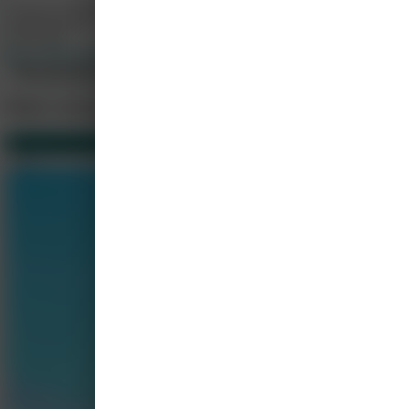
Federatie WDH Midden Nederland
info@wdhmn.nl
659113936
http://wdhmn.medischescholing.nl
Alle cursussen weergeven
Meer cursussen
Van Federatie WDH Midden Nederland
36
Gerelateerd
12