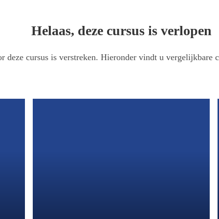
Helaas, deze cursus is verlopen
r deze cursus is verstreken. Hieronder vindt u vergelijkbare c
atterhorn 2026
 van € 595,-
artsen nascholing in de Italiaanse Alpen. De locatie van deze cursus bevind zi