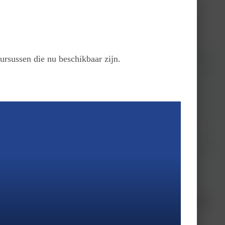
ursussen die nu beschikbaar zijn.
ch op 2000 m hoogte en op slechts 30 meter van de skilift die je naar het