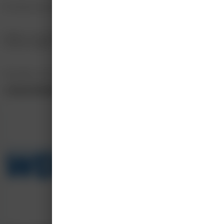
De kosten zijn inclusief: 7 nachten hotel op basis van een tweepersoonskam
Indien u uw partner mee wilt nemen, bedraagt het inschrijfgeld voor uw partn
ook hier vragen we een aanbetaling te doen van € 795,-.
Wij raden u aan zelf een reis- en annuleringsverzekering af te sluiten voor dez
Cursus informatie klopt niet?