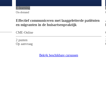
igt op 11 uur rijden van Utrecht en is ook met de trein of vliegtuig eenvoudig te
ervinia, Italië. Paradijselijk skiën direct vanuit het hotel. Sauna en jacuzzi 
E-learning
On-demand
s.nl/breuil-cervinia/
Effectief communiceren met laaggeletterde patiënten
en migranten in de huisartsenpraktijk
ns gebruik van deze kamer
CME-Online
2 punten
Op aanvraag
 van € 595,-
Bekijk beschikbare cursussen
ijs van € 595,-. (Dit is op basis van beschikbaarheid.)
met wie, dan doen wij ons best om u te koppelen aan een andere deelnemer. Is 