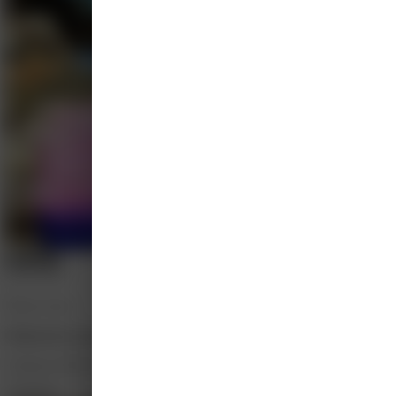
Effectief communiceren m
Adempauze in d
Buitenland
20 nov 2026
+6
•
Marriot hotel
Huisartsen nascholing Curaçao 2026
Federatie WDH Midden Nederland
28 punten