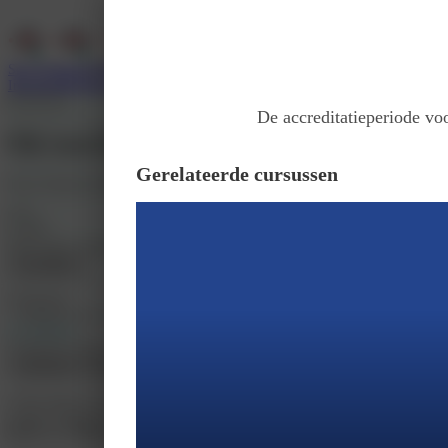
Services
Support
Wie zijn wij
Inloggen
Registreer
Buitenland
De accreditatieperiode voo
Ski nascholing aan de voet van de M
Gerelateerde cursussen
Door
Federatie WDH Midden Nederland
Prijs
€ 2199
Wilt u geen tweepersoonskamer, dan komt er een 1-persoonskamer toeslag bij
Inschrijven
Inbegrepen
7 nachten hotel op basis van een tweepersoonskamer met half pension.
Accreditatie
20 punten (ABAN-C2, ABC1)
Introductie
Accreditatie
WDH Midden Nederland organiseert van 24 januari t/m 31 januari 2026 een huis
hoogste skigebied van Europa brengt.
REIS en VERBLIJF