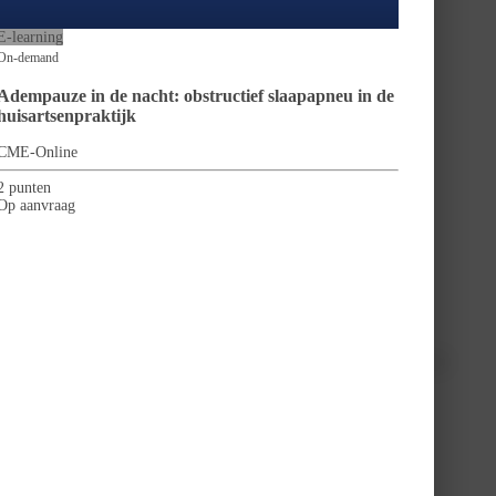
 bereiken. De cursus vindt plaats in het fantastisch gelegen en hoog
aan de piste en natuurlijk heerlijk eten.
E-learning
On-demand
Adempauze in de nacht: obstructief slaapapneu in de
huisartsenpraktijk
CME-Online
2 punten
Op aanvraag
er geen andere deelnemer met dezelfde wens, dan zijn wij genoodzaakt de