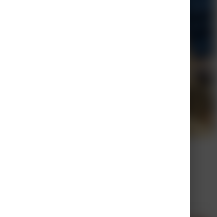
nten in de huisartsenpraktijk
 huisartsenpraktijk
ijk