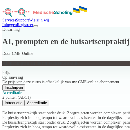
Services
Support
Wie zijn wij
Inloggen
Registreer
E-learning
AI, prompten en de huisartsenprakti
Door
CME-Online
AI, prompten en de huisartsenpraktijk
Prijs
Op aanvraag
De prijs van deze curus is afhankelijk van uw CME-online abonnement
Inschrijven
Accreditatie
2 punten (ABC1)
Introductie
Accreditatie
De huisartsenpraktijk staat onder druk. Zorgtrajecten worden complexer, pati
Perplexity zich in hoog tempo tot waardevolle assistenten in de dagelijkse p
De huisartsenpraktijk staat onder druk. Zorgtrajecten worden complexer, pati
Perplexity zich in hoog tempo tot waardevolle assistenten in de dagelijkse p