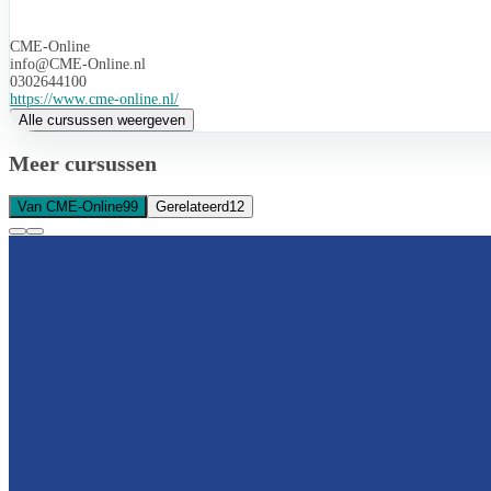
CME-Online
info@CME-Online.nl
0302644100
https://www.cme-online.nl/
Alle cursussen weergeven
Meer cursussen
Van CME-Online
99
Gerelateerd
12