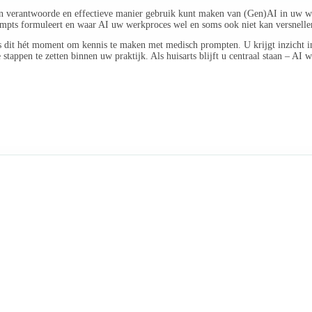
p een verantwoorde en effectieve manier gebruik kunt maken van (Gen)AI in uw w
ompts formuleert en waar AI uw werkproces wel en soms ook niet kan versnellen 
is dit hét moment om kennis te maken met medisch prompten. U krijgt inzicht i
appen te zetten binnen uw praktijk. Als huisarts blijft u centraal staan – AI wo