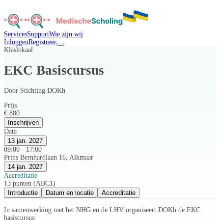
Services
Support
Wie zijn wij
Inloggen
Registreer
Klaslokaal
EKC Basiscursus
Door
Stichting DOKh
Prijs
€ 880
Inschrijven
Data
13 jan. 2027
09:00 - 17:00
Prins Bernhardlaan 16, Alkmaar
14 jan. 2027
Accreditatie
13 punten (ABC1)
Introductie
Datum en locatie
Accreditatie
In samenwerking met het NHG en de LHV organiseert DOKh de EKC
basiscursus.