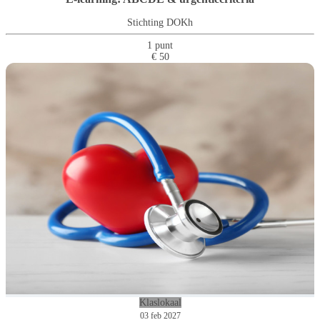
Stichting DOKh
1 punt
€ 50
Klaslokaal
03 feb 2027