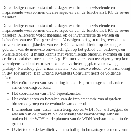
De volledige cursus bestaat uit 2 dagen waarin met afwisselende en
inspirerende werkvormen diverse aspecten van de functie als EKC de revue
passeren.
De volledige cursus bestaat uit 2 dagen waarin met afwisselende en
inspirerende werkvormen diverse aspecten van de functie als EKC de revue
passeren. Allereerst wordt ingegaan op de inventarisatie de wensen en
behoeften van uw Toetsgroepleden. Vervolgens krijgt u uitleg over de taken
en verantwoordelijkheden van een EKC. U wordt hierbij op de hoogte
gebracht van de nieuwste ontwikkelingen op het gebied van onderwijs en
kwaliteitsbeleid; u maakt kennis met verschillende onderwijsvormen en gaat
er direct praktisch mee aan de slag. Het motiveren van uw eigen groep komt
vervolgens aan bod en u werkt aan een verbeteringsplan voor uw eigen
praktijk. Na afloop gaat u naar huis met veel nieuwe ideeën over nascholing
in uw Toetsgroep. Een Erkend Kwaliteits Consulent heeft de volgende
taken:
Het coördineren van nascholing binnen Hagro toetsgroep of ander
samenwerkingsverband
Het coördineren van FTO-bijeenkomsten
Het coördineren en bewaken van de implementatie van afspraken
binnen de groep en de evaluatie van de resultaten
Intermediair zijn tussen huisartsengroep en WDH (dat wil zeggen: de
wensen van de groep m.b.t. deskundigheidsbevordering kenbaar
maken bij de WDH en de plannen van de WDH kenbaar maken in de
groep).
U ziet toe op de kwaliteit van nascholing in huisartsgroepen en vormt