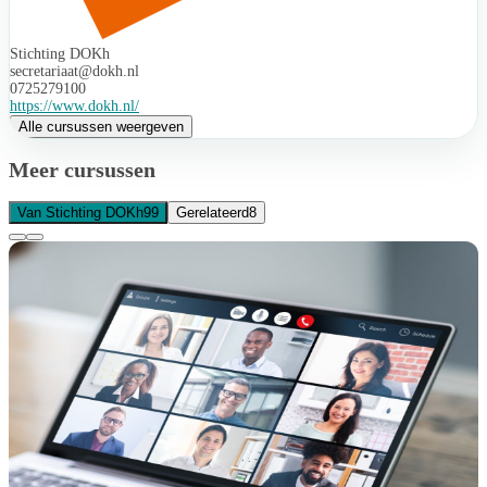
Stichting DOKh
secretariaat@dokh.nl
0725279100
https://www.dokh.nl/
Alle cursussen weergeven
Meer cursussen
Van Stichting DOKh
99
Gerelateerd
8