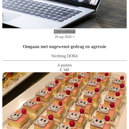
Live webinar
29 sep 2026
+1
Omgaan met ongewenst gedrag en agressie
Stichting DOKh
4 punten
€ 340