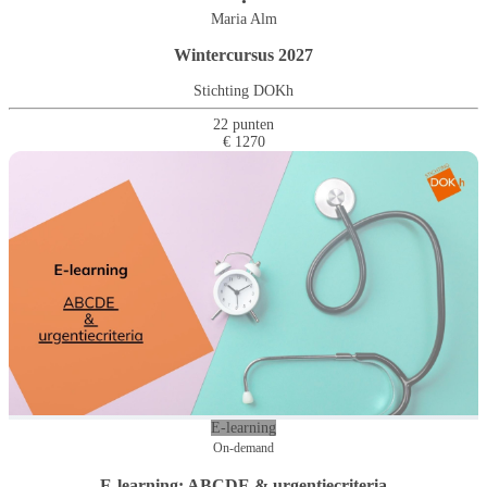
•
Maria Alm
Wintercursus 2027
Stichting DOKh
22 punten
€ 1270
E-learning
On-demand
E-learning: ABCDE & urgentiecriteria