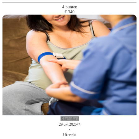
4 punten
€ 340
Klaslokaal
29 okt 2026
+2
•
Utrecht