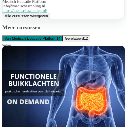
Medisch Educatie Platform
info@medischescholing.nl
https://medischescholing.nl/
Alle cursussen weergeven
Meer cursussen
Van Medisch Educatie Platform
14
Gerelateerd
12