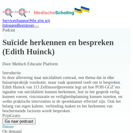
Services
Support
Wie zijn wij
Inloggen
Registreer
Podcast
Suïcide herkennen en bespreken
(Edith Huinck)
Door
Medisch Educatie Platform
Introductie
In deze aflevering staat suïcidaliteit centraal, een thema dat in elke
huisartspraktijk voorkomt, maar vaak spannend voelt om te bespreken.
Edith Huinck van 113 Zelfmoordpreventie legt uit hoe POH-GGZ’ers
signalen van suïcidaliteit kunnen herkennen, hoe ze het gesprek veilig
kunnen voeren, risicotaxatie en veiligheidsplanning kunnen inzetten, en
welke praktische interventies in de spreekkamer effectief zijn. Ook het
belang van eigen kalmte, verbinding maken en het herkennen van
beschermende factoren wordt besproken.
Prijs
Gratis
Ga naar podcast
Datum
On demand