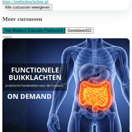
https://medischescholing.nl/
Alle cursussen weergeven
Meer cursussen
Van Medisch Educatie Platform
14
Gerelateerd
12