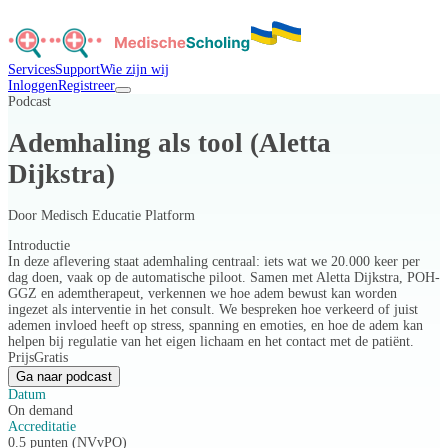
Services
Support
Wie zijn wij
Inloggen
Registreer
Podcast
Ademhaling als tool (Aletta
Dijkstra)
Door
Medisch Educatie Platform
Introductie
In deze aflevering staat ademhaling centraal: iets wat we 20.000 keer per
dag doen, vaak op de automatische piloot. Samen met Aletta Dijkstra, POH-
GGZ en ademtherapeut, verkennen we hoe adem bewust kan worden
ingezet als interventie in het consult. We bespreken hoe verkeerd of juist
ademen invloed heeft op stress, spanning en emoties, en hoe de adem kan
helpen bij regulatie van het eigen lichaam en het contact met de patiënt.
Prijs
Gratis
Ga naar podcast
Datum
On demand
Accreditatie
0.5 punten (NVvPO)