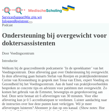
Services
Support
Wie zijn wij
Inloggen
Registreer
Podcast
Ondersteuning bij overgewicht voor
doktersassistenten
Door
Voedingscentrum
Introductie
Welkom bij de geaccrediteerde podcastserie ‘In de spreekkamer’ van het
Voedingscentrum. Deze aflevering gaat over Ondersteuning bij overgewicht.
In deze aflevering gaan huisarts Stefan van Rooijen en praktijkondersteuner
Corine van Kroonenburg in gesprek met Tessa van Elten, expert Voeding en
Gezondheid bij het Voedingscentrum. Aan de hand van praktijkvoorbeelden
bespreken ze concrete tips en adviezen voor patiënten met overgewicht. Zo
komen het gebruik van de Eetmeter, beweegtips en gespreksvoering aan
bod. Deze serie bestaat uit 6 afleveringen van 30 minuten. Voor elke
aflevering kun je 0.5 accreditatiepunt te verdienen. Luister aandachtig naar
de instructies over hoe deze punten kunt verkrijgen. Wil je meer
afleveringen luisteren? Abonneer je dan op ons kanaal. (Show notes: Hoe