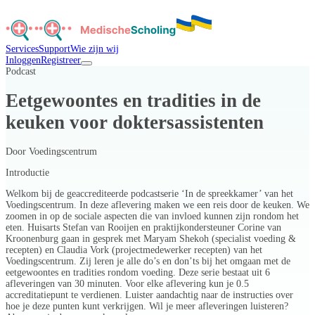
Services
Support
Wie zijn wij
Inloggen
Registreer
Podcast
Eetgewoontes en tradities in de
keuken voor doktersassistenten
Door
Voedingscentrum
Introductie
Welkom bij de geaccrediteerde podcastserie ‘In de spreekkamer’ van het
Voedingscentrum. In deze aflevering maken we een reis door de keuken. We
zoomen in op de sociale aspecten die van invloed kunnen zijn rondom het
eten. Huisarts Stefan van Rooijen en praktijkondersteuner Corine van
Kroonenburg gaan in gesprek met Maryam Shekoh (specialist voeding &
recepten) en Claudia Vork (projectmedewerker recepten) van het
Voedingscentrum. Zij leren je alle do’s en don’ts bij het omgaan met de
eetgewoontes en tradities rondom voeding. Deze serie bestaat uit 6
afleveringen van 30 minuten. Voor elke aflevering kun je 0.5
accreditatiepunt te verdienen. Luister aandachtig naar de instructies over
hoe je deze punten kunt verkrijgen. Wil je meer afleveringen luisteren?