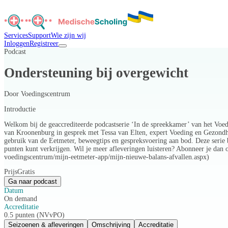
Services
Support
Wie zijn wij
Inloggen
Registreer
Podcast
Ondersteuning bij overgewicht
Door
Voedingscentrum
Introductie
Welkom bij de geaccrediteerde podcastserie ‘In de spreekkamer’ van het Voed
van Kroonenburg in gesprek met Tessa van Elten, expert Voeding en Gezondhe
gebruik van de Eetmeter, beweegtips en gespreksvoering aan bod. Deze serie be
punten kunt verkrijgen. Wil je meer afleveringen luisteren? Abonneer je dan
voedingscentrum/mijn-eetmeter-app/mijn-nieuwe-balans-afvallen.aspx)
Prijs
Gratis
Ga naar podcast
Datum
On demand
Accreditatie
0.5 punten (NVvPO)
Seizoenen & afleveringen
Omschrijving
Accreditatie