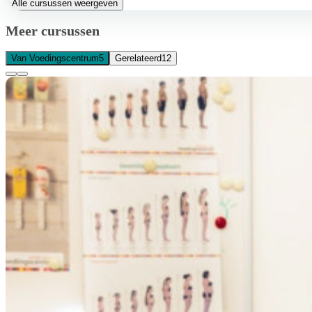
Alle cursussen weergeven
Meer cursussen
Van Voedingscentrum
5
Gerelateerd
12