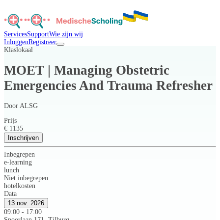
Services
Support
Wie zijn wij
Inloggen
Registreer
Klaslokaal
MOET | Managing Obstetric
Emergencies And Trauma Refresher
Door
ALSG
Prijs
€ 1135
Inschrijven
Inbegrepen
e-learning
lunch
Niet inbegrepen
hotelkosten
Data
13 nov. 2026
09:00 - 17:00
Spoorlaan 171, Tilburg