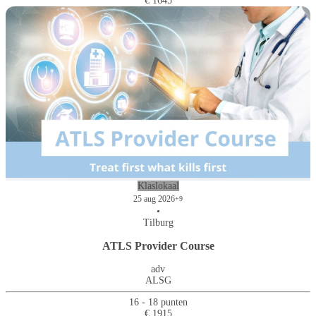
€ 1645
Klaslokaal
25 aug 2026
+9
•
Tilburg
ATLS Provider Course
adv
ALSG
16 - 18 punten
€ 1915