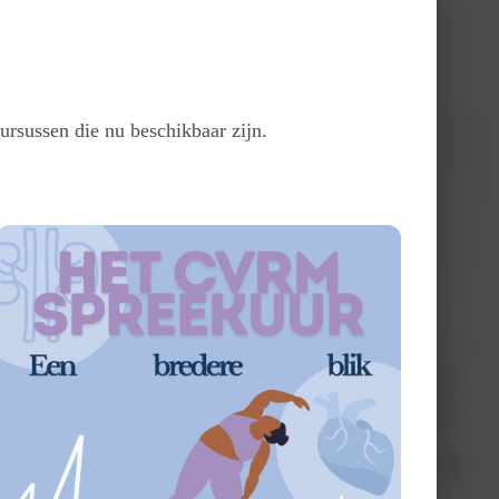
ursussen die nu beschikbaar zijn.
e barrières staat hierbij centraal. Dit kan helpen bij het vroegtijdig
e barrières staat hierbij centraal. Dit kan helpen bij het vroegtijdig
ren. Denk hierbij aan onder meer uitleg over bijwerkingen, hoe om te gaan