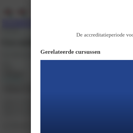
Services
Support
Wie zijn wij
Inloggen
Registreer
Klaslokaal
De accreditatieperiode voo
Een multidisciplinaire aanpak bij de 
Gerelateerde cursussen
Door
MedClass (Boehringer Ingelheim B.V.)
Prijs
Gratis
Inschrijven
Accreditatie
2 punten (V&VN, NVvPO, NAPA, OA, VSR)
Introductie
Accreditatie
Tijdens deze nascholing komt het samenspel tussen aandoeningen binnen het ca
opsporen van symptomen, het verbeteren van de behandeling en het voorkome
Tijdens deze nascholing komt het samenspel tussen aandoeningen binnen het ca
opsporen van symptomen, het verbeteren van de behandeling en het voorkom
Vervolgens krijg je met behulp van casuïstiek praktische tips en handvatten 
met de nierdip, of wat te doen bij acute ziekte.