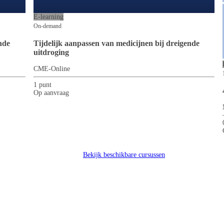
E-learning
 en chronische nierschade samenhangen
On-demand
e cardio-renale-metabole (CRM) aandoeningen
ren bij deze aandoeningen
nde
Tijdelijk aanpassen van medicijnen bij dreigende
 met SGLT2-remmers en GLP1-receptoragonisten
uitdroging
ingen besproken moeten worden
CME-Online
groten? Meld je dan aan.
1 punt
Op aanvraag
Bekijk beschikbare cursussen