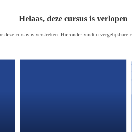
Helaas, deze cursus is verlopen
r deze cursus is verstreken. Hieronder vindt u vergelijkbare c
cardio-renale-metabole patiënt
rdio-renale-metabole spectrum aan bod. Het herkennen en aanpakken van mogelijk
n van complicaties.
rdio-renale-metabole spectrum aan bod. Het herkennen en aanpakken van mogelijk
en van complicaties.
om deze patiënten op een zo goed mogelijke manier te behandelen en te informe