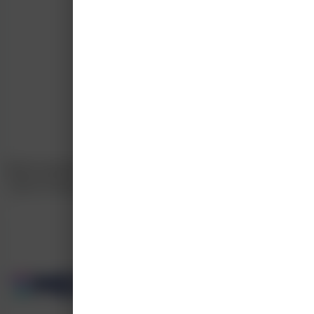
Medisch handelen
40%
Samenwerken
20%
Kennis en wetenschap
40%