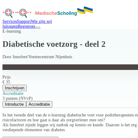
Services
Support
Wie zijn wij
Inloggen
Registreer
E-learning
Diabetische voetzorg - deel 2
Door
Innofeet/Voetencentrum Nijenhuis
Diabetische voetzorg - deel 2
Prijs
€ 35
Inschrijven
Accreditatie
3 punten (NVvP)
Introductie
Accreditatie
In het tweede deel van de e-learning diabetische voet voor podotherapeuten e
risicofactoren en hoe gaat u daar als zorgverlener mee om?
Als Innofeet zijnde leggen wij nadruk op kennis en kunde. Daarom is het erg
verdiepende elementen van diabetes.