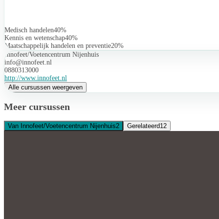
Medisch handelen
40%
Kennis en wetenschap
40%
Maatschappelijk handelen en preventie
20%
Innofeet/Voetencentrum Nijenhuis
info@innofeet.nl
0880313000
http://www.innofeet.nl
Alle cursussen weergeven
Meer cursussen
Van Innofeet/Voetencentrum Nijenhuis
2
Gerelateerd
12