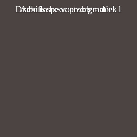
Diabetische voetzorg - deel 1
Achillespees problematiek