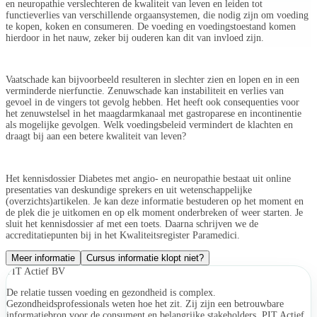
en neuropathie verslechteren de kwaliteit van leven en leiden tot
functieverlies van verschillende orgaansystemen, die nodig zijn om voeding
te kopen, koken en consumeren. De voeding en voedingstoestand komen
hierdoor in het nauw, zeker bij ouderen kan dit van invloed zijn.
Vaatschade kan bijvoorbeeld resulteren in slechter zien en lopen en in een
verminderde nierfunctie. Zenuwschade kan instabiliteit en verlies van
gevoel in de vingers tot gevolg hebben. Het heeft ook consequenties voor
het zenuwstelsel in het maagdarmkanaal met gastroparese en incontinentie
als mogelijke gevolgen. Welk voedingsbeleid vermindert de klachten en
draagt bij aan een betere kwaliteit van leven?
Het kennisdossier Diabetes met angio- en neuropathie bestaat uit online
presentaties van deskundige sprekers en uit wetenschappelijke
(overzichts)artikelen. Je kan deze informatie bestuderen op het moment en
de plek die je uitkomen en op elk moment onderbreken of weer starten. Je
sluit het kennisdossier af met een toets. Daarna schrijven we de
accreditatiepunten bij in het Kwaliteitsregister Paramedici.
Meer informatie
Cursus informatie klopt niet?
PIT Actief BV
De relatie tussen voeding en gezondheid is complex.
Gezondheidsprofessionals weten hoe het zit. Zij zijn een betrouwbare
informatiebron voor de consument en belangrijke stakeholders. PIT Actief