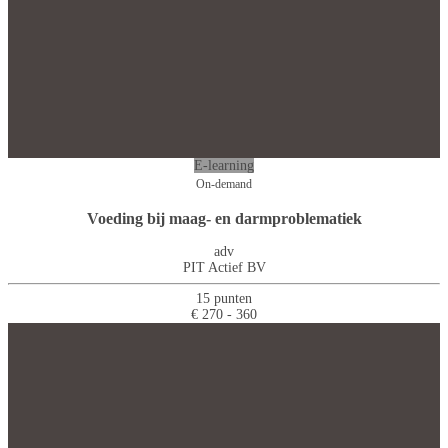
E-learning
On-demand
Voeding bij maag- en darmproblematiek
adv
PIT Actief BV
15 punten
€ 270 - 360