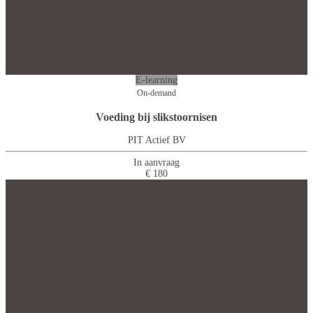
E-learning
On-demand
Voeding bij slikstoornisen
PIT Actief BV
In aanvraag
€ 180