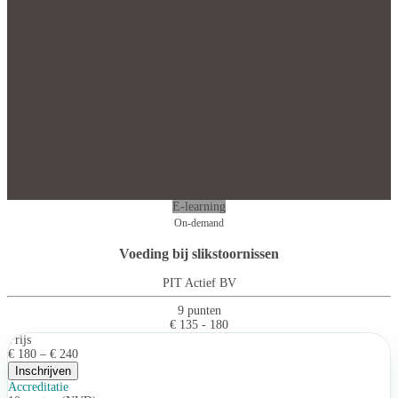
E-learning
On-demand
Voeding bij slikstoornissen
PIT Actief BV
9 punten
€ 135 - 180
Prijs
€ 180 – € 240
Inschrijven
Accreditatie