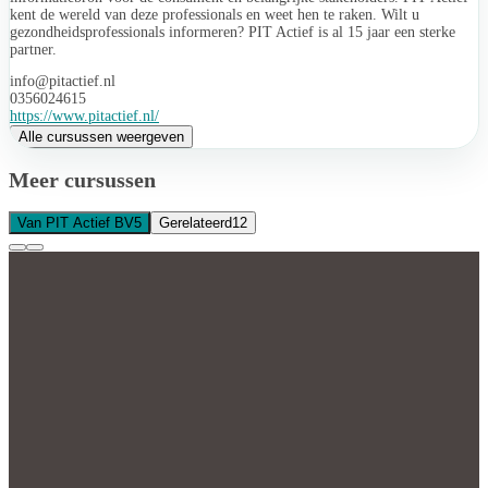
kent de wereld van deze professionals en weet hen te raken. Wilt u
gezondheidsprofessionals informeren? PIT Actief is al 15 jaar een sterke
partner.
info@pitactief.nl
0356024615
https://www.pitactief.nl/
Alle cursussen weergeven
Meer cursussen
Van PIT Actief BV
5
Gerelateerd
12