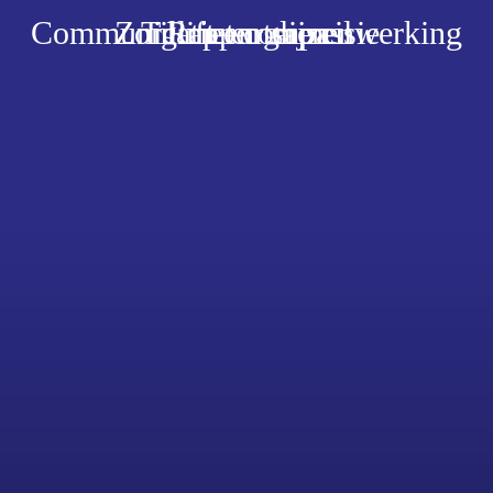
Communicatie en samenwerking
Zorg met compassie
Tillift en glijzeil
Rapporteren