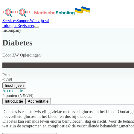
Services
Support
Wie zijn wij
Inloggen
Registreer
Incompany
Diabetes
Door
ZW Opleidingen
Diabetes
Prijs
€ 749
Inschrijven
Accreditatie
4 punten (V&VN)
Introductie
Accreditatie
Diabetes is een stofwisselingsziekte met teveel glucose in het bloed. Omdat g
hoeveelheid glucose in het bloed, en dus bij diabetes.
Diabetes kan iemands leven enorm beïnvloeden, dag en nacht. Voor de behande
wat zijn de symptomen en complicaties? de verschillende behandelingsmethod