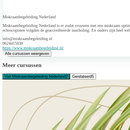
Miskraambegeleiding Nederland
Miskraambegeleiding Nederland is er zodat vrouwen met een miskraam optima
echoscopisten volgden de geaccrediteerde nascholing. En ouders zijn heel we
info@miskraambegeleiding.nl
0624415838
https://www.miskraambegeleiding.nl/
Alle cursussen weergeven
Meer cursussen
Van Miskraambegeleiding Nederland
2
Gerelateerd
5