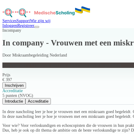
Services
Support
Wie zijn wij
Inloggen
Registreer
Incompany
In company - Vrouwen met een miskr
Door
Miskraambegeleiding Nederland
In company - Vrouwen met een miskraam goed begeleiden
Prijs
€ 397
Inschrijven
Accreditatie
5 punten (NVOG)
Introductie
Accreditatie
In deze nascholing leer je hoe je vrouwen met een miskraam goed begeleidt. 
In deze nascholing leer je hoe je vrouwen met een miskraam goed begeleidt. 
Voor wie? Voor verloskundigen en echoscopisten die de vrouwen in hun prakt
Dus, heb je ook op dit thema de ambitie om de beste verloskundige te zijn? D