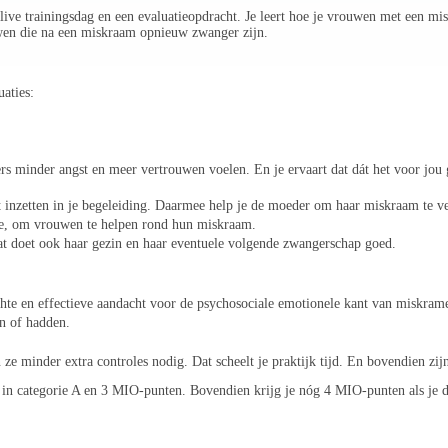
live trainingsdag en een evaluatieopdracht. Je leert hoe je vrouwen met een mi
ouwen die na een miskraam opnieuw zwanger zijn.
uaties:
ers minder angst en meer vertrouwen voelen. En je ervaart dat dát het voor jou
unt inzetten in je begeleiding. Daarmee help je de moeder om haar miskraam te 
ite, om vrouwen te helpen rond hun miskraam.
at doet ook haar gezin en haar eventuele volgende zwangerschap goed.
ichte en effectieve aandacht voor de psychosociale emotionele kant van miskrame
n of hadden.
 minder extra controles nodig. Dat scheelt je praktijk tijd. En bovendien zij
in categorie A en 3 MIO-punten. Bovendien krijg je nóg 4 MIO-punten als je 