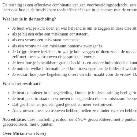
De training is een effectieve combinatie van een voorbereidingsopdracht, een 
leert ook hoe je de beschikbare tools effectief inzet in je contact met de vr
Wat leer je in de nascholing?
Je leert wat je kunt doen en wat helpend is om te zeggen in deze drie sit
als je bij een echo een miskraam constateert.
als een vrouw een miskraam meemaakt.
als een vrouw na een miskraam opnieuw zwanger is.
Je krijgt nieuwe inzichten in wat je kunt zeggen of doen zodat de moed
zelf met meer vertrouwen de gesprekken voeren.
Je leert hoe je beschikbare gratis checklists en andere hulpmiddelen k
Je ontdekt welke informatie je al kunt toevoegen aan je folder of webs
Je ervaart hoe jouw begeleiding direct verschil maakt voor de vrouw. D
Wat is het resultaat?
Je bent completer in je begeleiding. Omdat je in deze training heel ger
Je bent goed in staat om vrouwen te begeleiden die een miskraam hebbe
Dat geeft hen en jou een goed gevoel en meer vertrouwen.
Als vrouwen meer vertrouwen hebben, bellen ze minder vaak en hebben ze
Accreditatie:
deze nascholing is door de KNOV geaccrediteerd met 3 punten 
geaccrediteerd, met 6 punten.
Over Miriam van Kreij