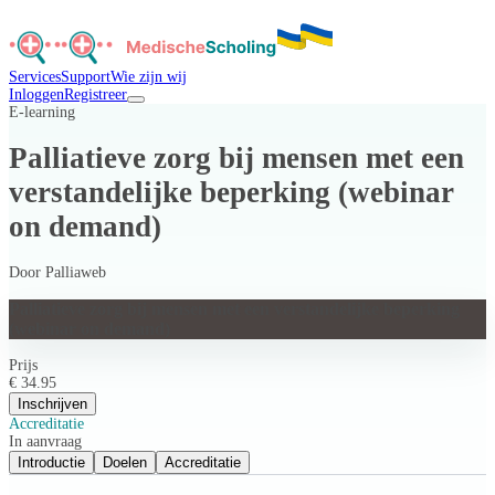
Services
Support
Wie zijn wij
Inloggen
Registreer
E-learning
Palliatieve zorg bij mensen met een
verstandelijke beperking (webinar
on demand)
Door
Palliaweb
Palliatieve zorg bij mensen met een verstandelijke beperking
(webinar on demand)
Prijs
€ 34.95
Inschrijven
Accreditatie
In aanvraag
Introductie
Doelen
Accreditatie