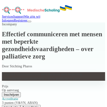
Services
Support
Wie zijn wij
Inloggen
Registreer
Incompany
Effectief communiceren met mensen
met beperkte
gezondheidsvaardigheden – over
palliatieve zorg
Door
Stichting Pharos
Effectief communiceren met mensen met beperkte
gezondheidsvaardigheden – over palliatieve zorg
Prijs
Op aanvraag
Inschrijven
Accreditatie
3 punten (V&VN, ABAN)