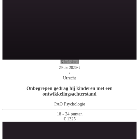
Klaslokaal
29 okt 2026
+1
•
Utrecht
Onbegrepen gedrag bij kinderen met een
ontwikkelingsachterstand
PAO Psychologie
18 - 24 punten
€ 1325