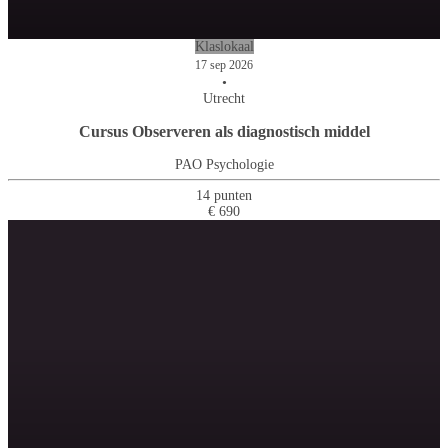
Klaslokaal
17 sep 2026
•
Utrecht
Cursus Observeren als diagnostisch middel
PAO Psychologie
14 punten
€ 690