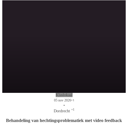
Klaslokaal
05 nov 2026
+1
•
+1
Dordrecht
Behandeling van hechtingsproblematiek met video feedback