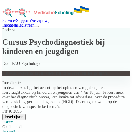
Services
Support
Wie zijn wij
Inloggen
Registreer
Podcast
Cursus Psychodiagnostiek bij
kinderen en jeugdigen
Door
PAO Psychologie
Cursus Psychodiagnostiek bij kinderen en jeugdigen
Introductie
In deze cursus ligt het accent op het oplossen van gedrags- en
leervraagstukken bij kinderen en jongeren van 4 /m 18 jaar. Je leert meer
over het diagnostisch proces, van intake tot adviesfase, over de procedure
van handelingsgerichte diagnostiek (HGD). Daarna gaan we in op de
diagnostiek van specifieke thema’s.
Prijs
€ 2095
Inschrijven
Datum
On demand
Accreditatie