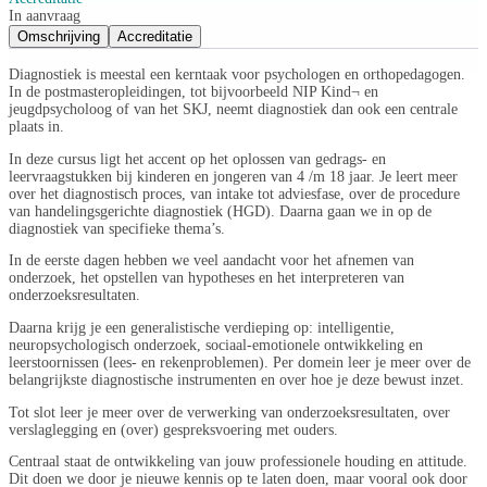
In aanvraag
Omschrijving
Accreditatie
Diagnostiek is meestal een kerntaak voor psychologen en orthopedagogen.
In de postmasteropleidingen, tot bijvoorbeeld NIP Kind¬ en
jeugdpsycholoog of van het SKJ, neemt diagnostiek dan ook een centrale
plaats in.
In deze cursus ligt het accent op het oplossen van gedrags- en
leervraagstukken bij kinderen en jongeren van 4 /m 18 jaar. Je leert meer
over het diagnostisch proces, van intake tot adviesfase, over de procedure
van handelingsgerichte diagnostiek (HGD). Daarna gaan we in op de
diagnostiek van specifieke thema’s.
In de eerste dagen hebben we veel aandacht voor het afnemen van
onderzoek, het opstellen van hypotheses en het interpreteren van
onderzoeksresultaten.
Daarna krijg je een generalistische verdieping op: intelligentie,
neuropsychologisch onderzoek, sociaal-emotionele ontwikkeling en
leerstoornissen (lees- en rekenproblemen). Per domein leer je meer over de
belangrijkste diagnostische instrumenten en over hoe je deze bewust inzet.
Tot slot leer je meer over de verwerking van onderzoeksresultaten, over
verslaglegging en (over) gespreksvoering met ouders.
Centraal staat de ontwikkeling van jouw professionele houding en attitude.
Dit doen we door je nieuwe kennis op te laten doen, maar vooral ook door