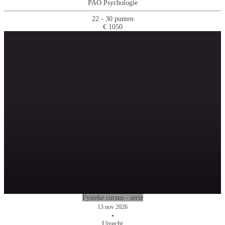
PAO Psychologie
22 - 30 punten
€ 1050
Fysieke cursus - serie
13 nov 2026
•
Utrecht