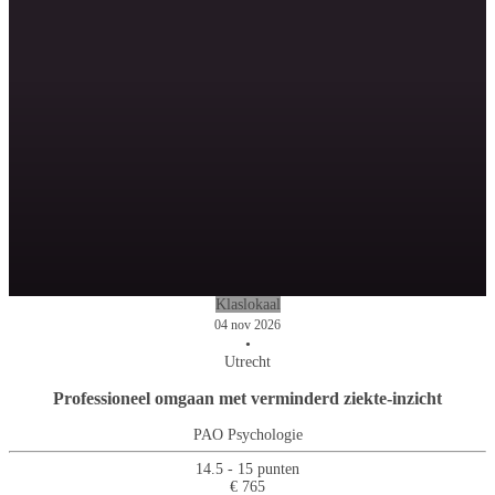
Klaslokaal
04 nov 2026
•
Utrecht
Professioneel omgaan met verminderd ziekte-inzicht
PAO Psychologie
14.5 - 15 punten
€ 765