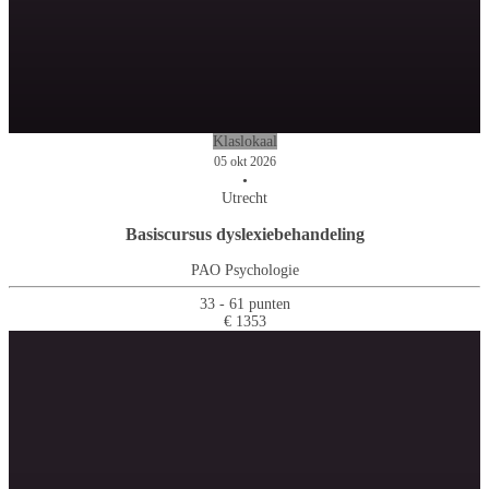
Klaslokaal
05 okt 2026
•
Utrecht
Basiscursus dyslexiebehandeling
PAO Psychologie
33 - 61 punten
€ 1353