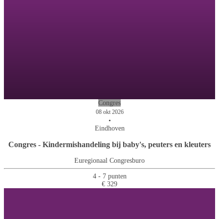
Congres
08 okt 2026
•
Eindhoven
Congres - Kindermishandeling bij baby's, peuters en kleuters
Euregionaal Congresburo
4 - 7 punten
€ 329