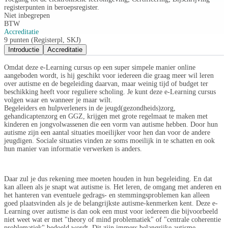
registerpunten in beroepsregister.
Niet inbegrepen
BTW
Accreditatie
9 punten (Registerpl, SKJ)
Introductie
Accreditatie
Omdat deze e-Learning cursus op een super simpele manier online
aangeboden wordt, is hij geschikt voor iedereen die graag meer wil leren
over autisme en de begeleiding daarvan, maar weinig tijd of budget ter
beschikking heeft voor reguliere scholing. Je kunt deze e-Learning cursus
volgen waar en wanneer je maar wilt.
Begeleiders en hulpverleners in de jeugd(gezondheids)zorg,
gehandicaptenzorg en GGZ, krijgen met grote regelmaat te maken met
kinderen en jongvolwassenen die een vorm van autisme hebben. Door hun
autisme zijn een aantal situaties moeilijker voor hen dan voor de andere
jeugdigen. Sociale situaties vinden ze soms moeilijk in te schatten en ook
hun manier van informatie verwerken is anders.
Daar zul je dus rekening mee moeten houden in hun begeleiding. En dat
kan alleen als je snapt wat autisme is. Het leren, de omgang met anderen en
het hanteren van eventuele gedrags- en stemmingsproblemen kan alleen
goed plaatsvinden als je de belangrijkste autisme-kenmerken kent. Deze e-
Learning over autisme is dan ook een must voor iedereen die bijvoorbeeld
niet weet wat er met "theory of mind problematiek" of "centrale coherentie
problematiek" bedoeld wordt. Dit zijn immers belangrijke autisme