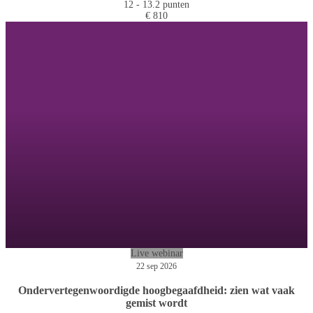
12 - 13.2 punten
€ 810
Live webinar
22 sep 2026
Ondervertegenwoordigde hoogbegaafdheid: zien wat vaak
gemist wordt