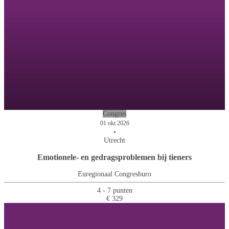
Congres
01 okt 2026
•
Utrecht
Emotionele- en gedragsproblemen bij tieners
Euregionaal Congresburo
4 - 7 punten
€ 329