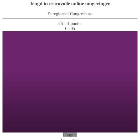
Jeugd in risicovolle online omgevingen
Euregionaal Congresburo
3.5 - 4 punten
€ 205
Congres