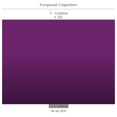
Euregionaal Congresburo
3 - 4 punten
€ 205
Live webinar
06 okt 2026