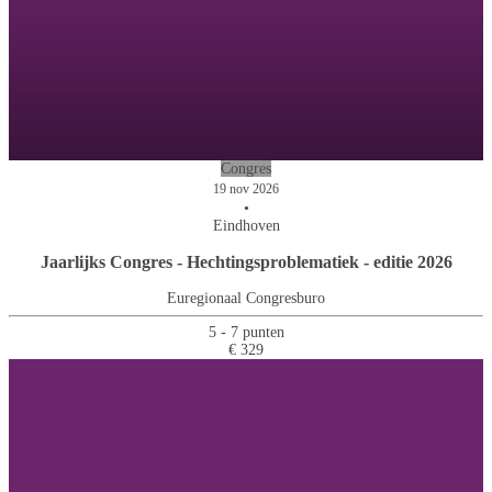
Congres
19 nov 2026
•
Eindhoven
Jaarlijks Congres - Hechtingsproblematiek - editie 2026
Euregionaal Congresburo
5 - 7 punten
€ 329