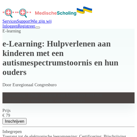
Services
Support
Wie zijn wij
Inloggen
Registreer
E-learning
e-Learning: Hulpverlenen aan
kinderen met een
autismespectrumstoornis en hun
ouders
Door
Euregionaal Congresburo
e-Learning: Hulpverlenen aan kinderen met een
autismespectrumstoornis en hun ouders
Prijs
€ 79
Inschrijven
Inbegrepen
Toegang tot de elektronische leeromgeving; Certificering; Bijschrijving