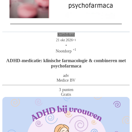
Klaslokaal
21 okt 2026
+1
•
+1
Nootdorp
ADHD-medicatie: klinische farmacologie & combineren met
psychofarmaca
adv
Medice BV
3 punten
Gratis