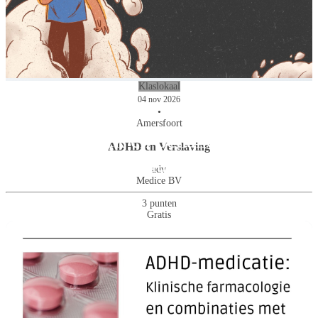
Klaslokaal
04 nov 2026
•
Amersfoort
Diagnostiek en behandeling van
ADHD en Verslaving
ADHD op latere leeftijd
adv
Medice BV
3 punten
Gratis