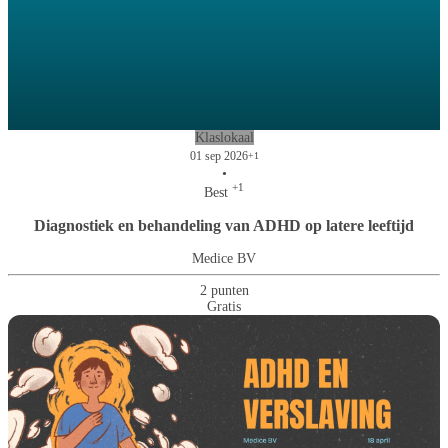
Klaslokaal
01 sep 2026
+1
•
+1
Best
Diagnostiek en behandeling van ADHD op latere leeftijd
Medice BV
2 punten
Gratis