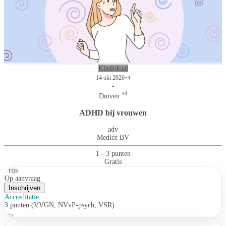
Klaslokaal
14 okt 2026
+4
•
+4
Duiven
ADHD bij vrouwen
adv
Medice BV
1 - 3 punten
Gratis
Prijs
Op aanvraag
Inschrijven
Accreditatie
3 punten (VVGN, NVvP-psych, VSR)