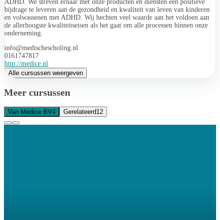
ADHD. We streven ernaar met onze producten en diensten een positieve
bijdrage te leveren aan de gezondheid en kwaliteit van leven van kinderen
en volwassenen met ADHD. Wij hechten veel waarde aan het voldoen aan
de allerhoogste kwaliteitseisen als het gaat om alle processen binnen onze
onderneming.
info@medischescholing.nl
0161747817
http://medice.nl
Alle cursussen weergeven
Meer cursussen
Van Medice BV
4
Gerelateerd
12