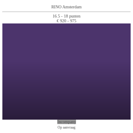
RINO Amsterdam
16.5 - 18 punten
€ 920 - 975
Incompany
Op aanvraag