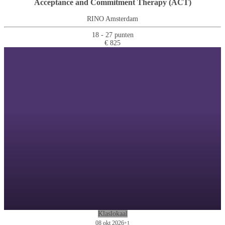
Acceptance and Commitment Therapy (ACT)
RINO Amsterdam
18 - 27 punten
€ 825
Klaslokaal
08 okt 2026
+1