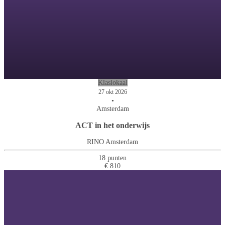
Klaslokaal
27 okt 2026
•
Amsterdam
ACT in het onderwijs
RINO Amsterdam
18 punten
€ 810