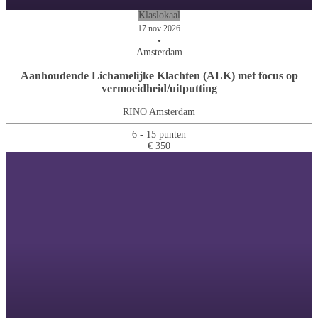
Klaslokaal
17 nov 2026
•
Amsterdam
Aanhoudende Lichamelijke Klachten (ALK) met focus op
vermoeidheid/uitputting
RINO Amsterdam
6 - 15 punten
€ 350