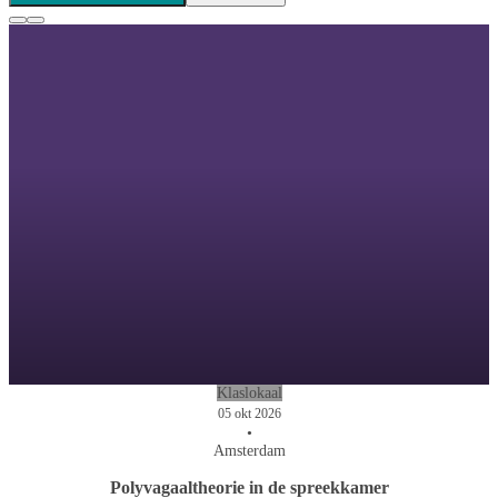
Klaslokaal
05 okt 2026
•
Amsterdam
Polyvagaaltheorie in de spreekkamer