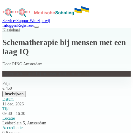
Services
Support
Wie zijn wij
Inloggen
Registreer
Klaslokaal
Schematherapie bij mensen met een
laag IQ
Door
RINO Amsterdam
Schematherapie bij mensen met een laag IQ
Prijs
€ 450
Inschrijven
Datum
11 dec. 2026
Tijd
09:30 - 16:30
Locatie
Leidseplein 5, Amsterdam
Accreditatie
0-6 punten