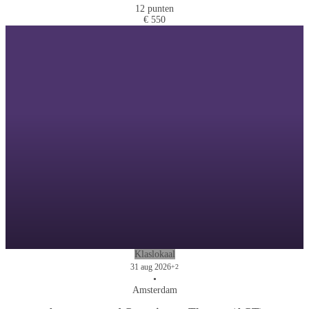
12 punten
€ 550
Klaslokaal
31 aug 2026
+2
•
Amsterdam