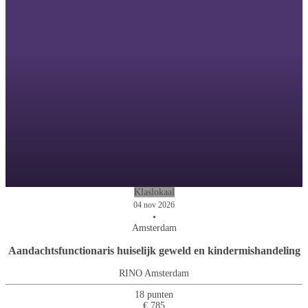
Klaslokaal
04 nov 2026
•
Amsterdam
Aandachtsfunctionaris huiselijk geweld en kindermishandeling
RINO Amsterdam
18 punten
€ 785