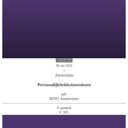
Klaslokaal
09 okt 2026
•
Amsterdam
Persoonlijkheidsstoornissen
adv
RINO Amsterdam
6 punten
€ 395