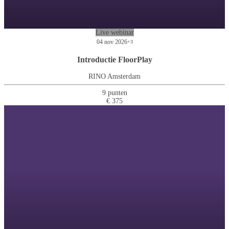
Live webinar
04 nov 2026
+3
Introductie FloorPlay
RINO Amsterdam
9 punten
€ 375