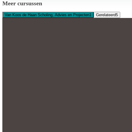
Meer cursussen
Van Koos de Haan Scholing, Advies en Projecten
1
Gerelateerd
5