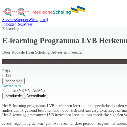
Services
Support
Wie zijn wij
Inloggen
Registreer
E-learning
E-learning Programma LVB Herken
Door
Koos de Haan Scholing, Advies en Projecten
E-learning Programma LVB Herkennen
Prijs
€ 199
Inschrijven
Accreditatie
7 punten (V&VN, ABAN)
Introductie
Accreditatie
Het E-learning programma LVB herkennen leert jou om specifieke signalen va
anders dan ik gewend ben’: Iemand houdt zich niet aan afspraken Zegt ja, maa
Het
E-learning programma LVB herkennen
leert jou om specifieke signalen 
Je zult regelmatig denken ‘goh, wat vreemd, deze persoon reageert net ander