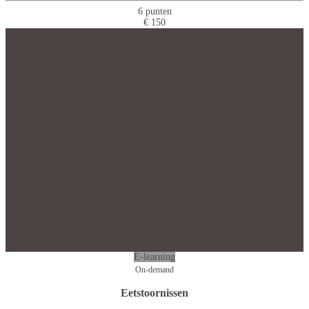
6 punten
€ 150
E-learning
On-demand
Eetstoornissen