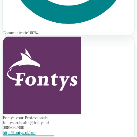
Communicatie
100%
Fontys voor Professionals
fontysprohealth@fontys.nl
0885082800
http://fontys.nl/pro