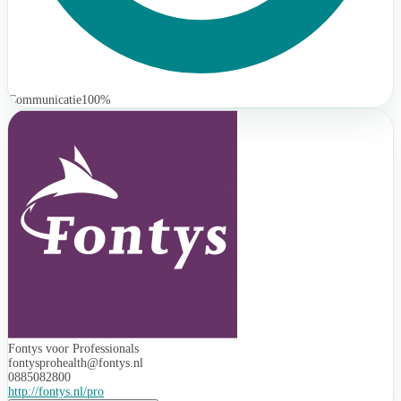
Communicatie
100%
Fontys voor Professionals
fontysprohealth@fontys.nl
0885082800
http://fontys.nl/pro