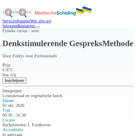
Services
Support
Wie zijn wij
Inloggen
Registreer
Fysieke cursus - serie
Denkstimulerende GespreksMethode
Door
Fontys voor Professionals
Prijs
€ 975
btw vrij
Inschrijven
Inbegrepen
Lesmateriaal en vegetarische lunch
Datum
02 okt. 2026
Tijd
09:30 - 16:30
Locatie
Rachelsmolen 1, Eindhoven
Accreditatie
In aanvraag