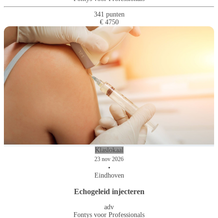
341 punten
€ 4750
Klaslokaal
23 nov 2026
•
Eindhoven
Echogeleid injecteren
adv
Fontys voor Professionals