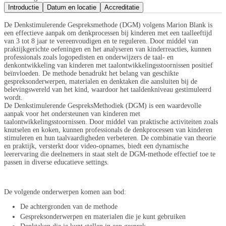
Introductie
Datum en locatie
Accreditatie
De Denkstimulerende Gespreksmethode (DGM) volgens Marion Blank is
een effectieve aanpak om denkprocessen bij kinderen met een taalleeftijd
van 3 tot 8 jaar te vereenvoudigen en te reguleren. Door middel van
praktijkgerichte oefeningen en het analyseren van kinderreacties, kunnen
professionals zoals logopedisten en onderwijzers de taal- en
denkontwikkeling van kinderen met taalontwikkelingsstoornissen positief
beïnvloeden. De methode benadrukt het belang van geschikte
gespreksonderwerpen, materialen en denktaken die aansluiten bij de
belevingswereld van het kind, waardoor het taaldenkniveau gestimuleerd
wordt.
De Denkstimulerende GespreksMethodiek (DGM) is een waardevolle
aanpak voor het ondersteunen van kinderen met
taalontwikkelingsstoornissen. Door middel van praktische activiteiten zoals
knutselen en koken, kunnen professionals de denkprocessen van kinderen
stimuleren en hun taalvaardigheden verbeteren. De combinatie van theorie
en praktijk, versterkt door video-opnames, biedt een dynamische
leerervaring die deelnemers in staat stelt de DGM-methode effectief toe te
passen in diverse educatieve settings.
De volgende onderwerpen komen aan bod:
De achtergronden van de methode
Gespreksonderwerpen en materialen die je kunt gebruiken