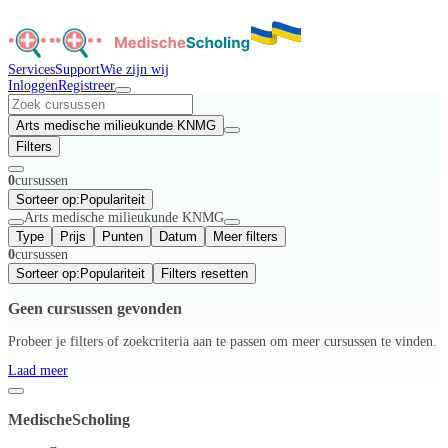
Services
Support
Wie zijn wij
Inloggen
Registreer
Arts medische milieukunde KNMG
Filters
0
cursussen
Sorteer op:
Populariteit
Arts medische milieukunde KNMG
Type
Prijs
Punten
Datum
Meer filters
0
cursussen
Sorteer op:
Populariteit
Filters resetten
Geen cursussen gevonden
Probeer je filters of zoekcriteria aan te passen om meer cursussen te vinden.
Laad meer
MedischeScholing