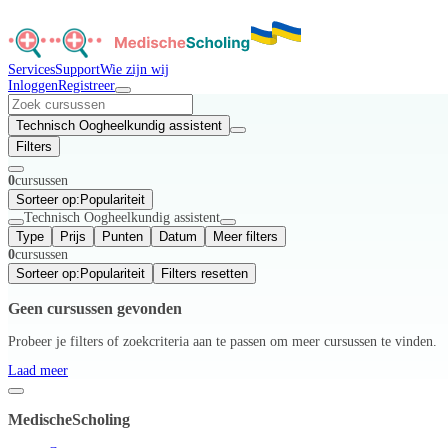
Services
Support
Wie zijn wij
Inloggen
Registreer
Technisch Oogheelkundig assistent
Filters
0
cursussen
Sorteer op:
Populariteit
Technisch Oogheelkundig assistent
Type
Prijs
Punten
Datum
Meer filters
0
cursussen
Sorteer op:
Populariteit
Filters resetten
Geen cursussen gevonden
Probeer je filters of zoekcriteria aan te passen om meer cursussen te vinden.
Laad meer
MedischeScholing