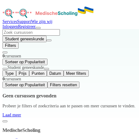
Services
Support
Wie zijn wij
Inloggen
Registreer
Student geneeskunde
Filters
0
cursussen
Sorteer op:
Populariteit
Student geneeskunde
Type
Prijs
Punten
Datum
Meer filters
0
cursussen
Sorteer op:
Populariteit
Filters resetten
Geen cursussen gevonden
Probeer je filters of zoekcriteria aan te passen om meer cursussen te vinden.
Laad meer
MedischeScholing