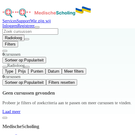
Services
Support
Wie zijn wij
Inloggen
Registreer
Radioloog
Filters
0
cursussen
Sorteer op:
Populariteit
Radioloog
Type
Prijs
Punten
Datum
Meer filters
0
cursussen
Sorteer op:
Populariteit
Filters resetten
Geen cursussen gevonden
Probeer je filters of zoekcriteria aan te passen om meer cursussen te vinden.
Laad meer
MedischeScholing