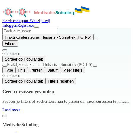
Services
Support
Wie zijn wij
Inloggen
Registreer
Praktijkondersteuner Huisarts - Somatiek (POH-S)
Filters
0
cursussen
Sorteer op:
Populariteit
Praktijkondersteuner Huisarts - Somatiek (POH-S)
Type
Prijs
Punten
Datum
Meer filters
0
cursussen
Sorteer op:
Populariteit
Filters resetten
Geen cursussen gevonden
Probeer je filters of zoekcriteria aan te passen om meer cursussen te vinden.
Laad meer
MedischeScholing