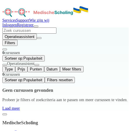
Services
Support
Wie zijn wij
Inloggen
Registreer
Operatieassistent
Filters
0
cursussen
Sorteer op:
Populariteit
Operatieassistent
Type
Prijs
Punten
Datum
Meer filters
0
cursussen
Sorteer op:
Populariteit
Filters resetten
Geen cursussen gevonden
Probeer je filters of zoekcriteria aan te passen om meer cursussen te vinden.
Laad meer
MedischeScholing