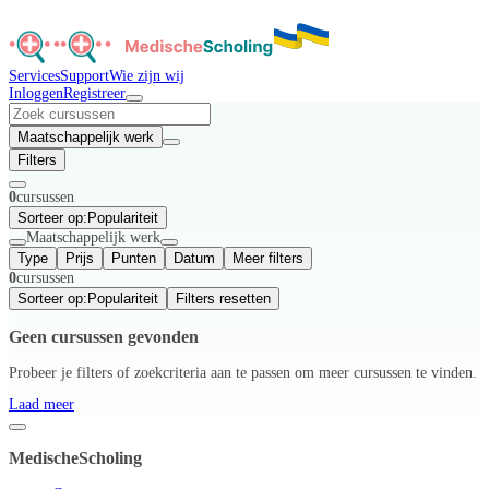
Services
Support
Wie zijn wij
Inloggen
Registreer
Maatschappelijk werk
Filters
0
cursussen
Sorteer op:
Populariteit
Maatschappelijk werk
Type
Prijs
Punten
Datum
Meer filters
0
cursussen
Sorteer op:
Populariteit
Filters resetten
Geen cursussen gevonden
Probeer je filters of zoekcriteria aan te passen om meer cursussen te vinden.
Laad meer
MedischeScholing