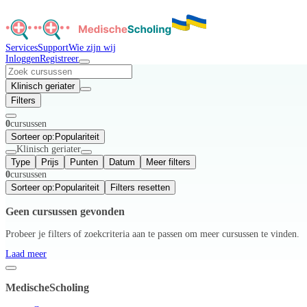
Services
Support
Wie zijn wij
Inloggen
Registreer
Klinisch geriater
Filters
0
cursussen
Sorteer op:
Populariteit
Klinisch geriater
Type
Prijs
Punten
Datum
Meer filters
0
cursussen
Sorteer op:
Populariteit
Filters resetten
Geen cursussen gevonden
Probeer je filters of zoekcriteria aan te passen om meer cursussen te vinden.
Laad meer
MedischeScholing