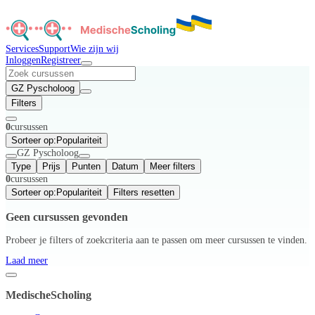
Services
Support
Wie zijn wij
Inloggen
Registreer
GZ Pyscholoog
Filters
0
cursussen
Sorteer op:
Populariteit
GZ Pyscholoog
Type
Prijs
Punten
Datum
Meer filters
0
cursussen
Sorteer op:
Populariteit
Filters resetten
Geen cursussen gevonden
Probeer je filters of zoekcriteria aan te passen om meer cursussen te vinden.
Laad meer
MedischeScholing